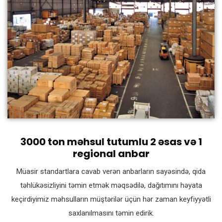
3000 ton məhsul tutumlu 2 əsas və 1
regional anbar
Müasir standartlara cavab verən anbarların sayəsində, qida
təhlükəsizliyini təmin etmək məqsədilə, dağıtımını həyata
keçirdiyimiz məhsulların müştərilər üçün hər zaman keyfiyyətli
saxlanılmasını təmin edirik.