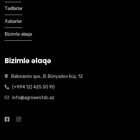
Tədbirlər
Xəbərlər
Bizimlə əlaqə
Bizimlə əlaqə
Bakıxanov qəs., B. Bünyadov küç. 12
(+994 12) 425 50 90
info@agrowestdc.az
Open Hours: