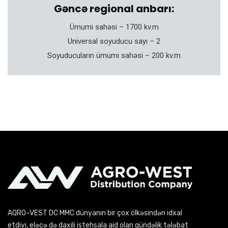
Gəncə regional anbarı:
Ümumi sahəsi – 1700 kv.m
Universal soyuducu sayı – 2
Soyuducuların ümumi sahəsi – 200 kv.m
AQRO–VEST DC MMC dünyanın bir çox ölkəsindən idxal
etdiyi, eləcə də daxili istehsala aid olan gündəlik tələbat