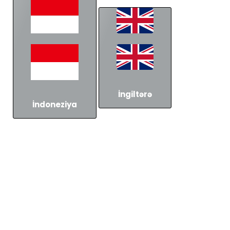
İngiltərə
İndoneziya