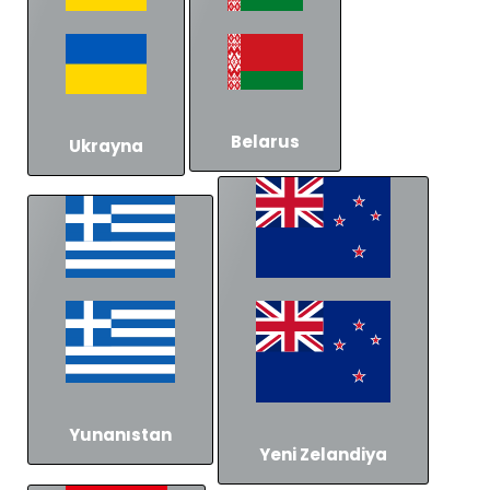
Belarus
Ukrayna
Yunanıstan
Yeni Zelandiya