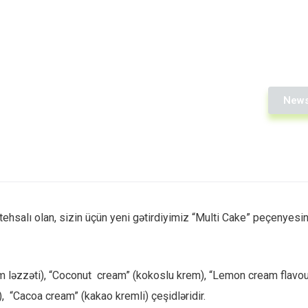
New
ehsalı olan, sizin üçün yeni gətirdiyimiz “Multi Cake” peçenyesin
em ​​ləzzəti), “Coconut cream” (kokoslu krem), “Lemon cream flavou
), “Cacoa cream” (kakao kremli) çeşidləridir.