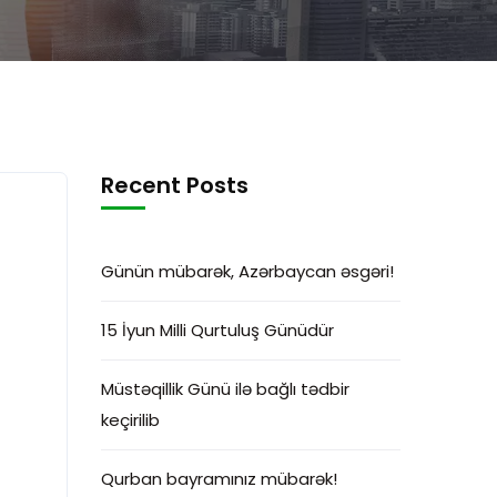
Recent Posts
Günün mübarək, Azərbaycan əsgəri!
15 İyun Milli Qurtuluş Günüdür
Müstəqillik Günü ilə bağlı tədbir
keçirilib
Qurban bayramınız mübarək!