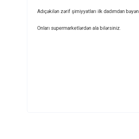
Adıçəkilən zərif şirniyyatları ilk dadımdan bəyə
Onları supermarketlərdən ala bilərsiniz.