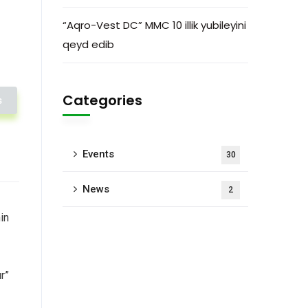
“Aqro-Vest DC” MMC 10 illik yubileyini
qeyd edib
Categories
s
Events
30
News
2
in
r”