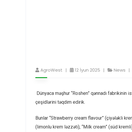
AgroWest
12 İyun 2025
News
Dünyaca məşhur “Roshen” qənnadı fabrikinin ist
çeşidlərini təqdim edirik.
Bunlar “Strawberry cream flavour” (çiyələkli kr
(limonlu krem ləzzəti), “Milk cream” (süd kremli