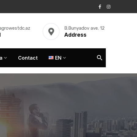
agrowestdc.az
B.Bunyadov ave. 12
l
Address
a
Contact
EN
i