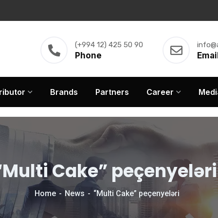
(+994 12) 425 50 90
info@
Phone
Emai
ributor
Brands
Partners
Career
Medi
“Multi Cake” peçenyelər
Home
News
“Multi Cake” peçenyeləri