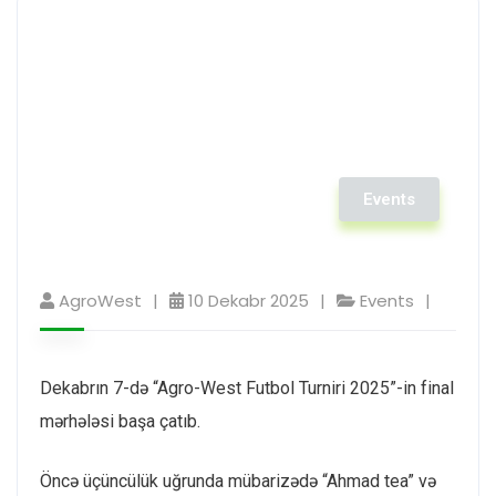
Events
AgroWest
10 Dekabr 2025
Events
Dekabrın 7-də “Agro-West Futbol Turniri 2025”-in final
mərhələsi başa çatıb.
Öncə üçüncülük uğrunda mübarizədə “Ahmad tea” və