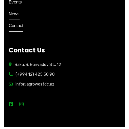
Events
News
Contact
Contact Us
Baku, B. Bünyadov St., 12
(+994 12) 425 50 90
info@agrowestdc.az
Open Hours: