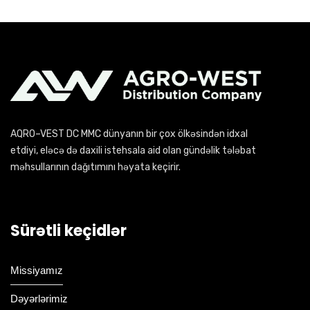
AQRO–VEST DC MMC dünyanın bir çox ölkəsindən idxal
etdiyi, eləcə də daxili istehsala aid olan gündəlik tələbat
məhsullarının dağıtımını həyata keçirir.
Sürətli keçidlər
Missiyamız
Dəyərlərimiz