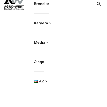
Brendlər
Karyera
Media
Əlaqə
AZ