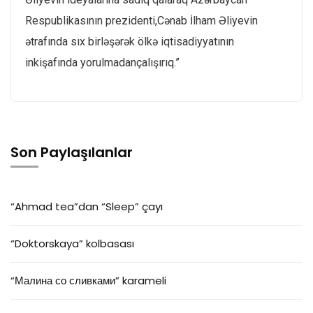
Respublikasının prezidenti,Cənab İlham Əliyevin
ətrafında sıx birləşərək ölkə iqtisadiyyatının
inkişafında yorulmadançalışırıq.”
Son Paylaşılanlar
“Ahmad tea”dan “Sleep” çayı
“Doktorskaya” kolbasası
“Малина со сливками” karameli