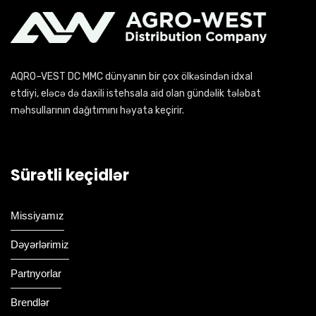
AQRO–VEST DC MMC dünyanın bir çox ölkəsindən idxal
etdiyi, eləcə də daxili istehsala aid olan gündəlik tələbat
məhsullarının dağıtımını həyata keçirir.
Sürətli keçidlər
Missiyamız
Dəyərlərimiz
Partnyorlar
Brendlər