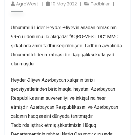
AgroWest
10 May 2022
Tədbirlər
Ümummilli Lider Heydər Əliyevin anadan olmasının
99-cu ildönümü ilə əlaqədar “AQRO-VEST DC” MMC
şirkətində anım tədbirikeçirilmişdir. Tədbirin əvvəlində
Ümummilli liderin xatirəsi bir dəqiqəliksükütla yad
olunmuşdur.
Heydər Əliyev Azərbaycan xalqının tarixi
şəxsiyyətlərindən biriolmaqla, həyatını Azərbaycan
Respublikasının suverenliyi və inkişafına həsr
etmişdir. Azərbaycan Respublikasını və Azərbaycan
xalqının haqqsəsini dünyada tanıtmışdır.
Tədbirdə iştirak etmiş şirkətimizin Hüquq
Departamentinin rəhbəri Natiq Qasımov çıxışında: