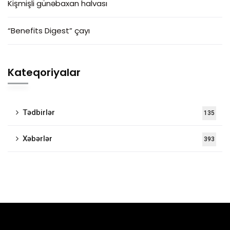
Kişmişli günəbaxan halvası
“Benefits Digest” çayı
Kateqoriyalar
Tədbirlər
135
Xəbərlər
393