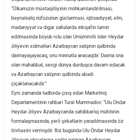
“Ölkəmizin müstəqilliyinin möhkəmləndirilməsi,
beynəlxalq nüfüzunun güclənməsi, iqtisadiyyat, elm,
mədəniyyət və digər sahələrdə inkişafın təmin
edilməsində böyük rolu olan Ümümmilli lider Heydər
Əliyevin xidmətləri Azərbaycan xalqının qəlbində
daimayaşayacaq, onu minnətlə anacaqdır. Daima ona
olan məhəbbət, sevgi dünya durduqca davam edəcək
və Azərbaycan xalqının qəlbində əbədi
çiçəklənəcəkdir.”
Eyni zamanda tədbirdə çıxış edən Marketinq
Departamentinin rəhbəri Tural Məmmədov: “Ulu Öndər
Heydər Əliyev Azərbaycanda sahibkarlıq mühitinin
formalaşmasında, yerli şirkətlərin yaradılmasında öz
tövhəsini vermişdir. Biz bugündə Ulu Öndər Heydər
Əliyevin ideyalarına sadiq qalaraq Azərbaycan