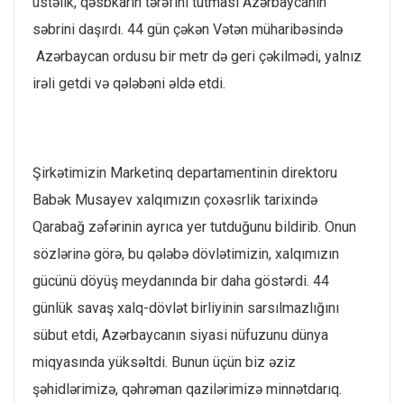
üstəlik, qəsbkarın tərəfini tutması Azərbaycanın
səbrini daşırdı. 44 gün çəkən Vətən müharibəsində
Azərbaycan ordusu bir metr də geri çəkilmədi, yalnız
irəli getdi və qələbəni əldə etdi.
Şirkətimizin Marketinq departamentinin direktoru
Babək Musayev xalqımızın çoxəsrlik tarixində
Qarabağ zəfərinin ayrıca yer tutduğunu bildirib. Onun
sözlərinə görə, bu qələbə dövlətimizin, xalqımızın
gücünü döyüş meydanında bir daha göstərdi. 44
günlük savaş xalq-dövlət birliyinin sarsılmazlığını
sübut etdi, Azərbaycanın siyasi nüfuzunu dünya
miqyasında yüksəltdi. Bunun üçün biz əziz
şəhidlərimizə, qəhrəman qazilərimizə minnətdarıq.