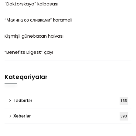
“Doktorskaya” kolbasası
“Малина со сливками” karameli
Kişmişli günəbaxan halvası
“Benefits Digest” çayı
Kateqoriyalar
Tədbirlər
135
Xəbərlər
393