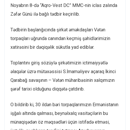
Noyabrın 8-də “Aqro-Vest DC” MMC-nin iclas zalında
Zəfər Günü ilə bağlı tədbir keçirilib.
Tədbirin başlanğıcında şirkət əməkdaşları Vətən
torpaqları uğrunda canından keçmiş şəhidlərimizin
xatirəsini bir dəqiqəlik sükutla yad ediblər.
Toplantını giriş sözüylə şirkətimizin ictimaiyyətlə
əlaqələr üzrə mütəxəssisi S.İmaməliyev açaraq İkinci
Qarabağ savaşının – Vətən müharibəsinin xalqımızın
şərəf tarixi olduğunu diqqətə çatdırıb.
O bildirib ki, 30 ildən bəri torpaqlarımızın Ermənistanın
işğalı altında qalması, beynəlxalq vasitəçilərin bu
münaqişədən öz məqsədləri üçün istifadə etməsi,