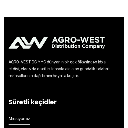
AQRO–VEST DC MMC dünyanın bir çox ölkəsindən idxal
etdiyi, eləcə də daxili istehsala aid olan gündəlik tələbat
məhsullarının dağıtımını həyata keçirir.
Sürətli keçidlər
Missiyamız