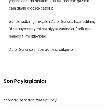
yanaşı, hazırda şirkətimizdə 40-dan çox qazinin
çalışdığını diqqətə çatdırıb.
Sonda tədbir iştirakçıları Zəfər Gününə həsr edilmiş
“Azərbaycanın yeni şəxsiyyət vəsiqələri” adlı qısa
sənədli filmi izləyiblər.
Zəfər Gününüz mübarək, əziz xalqımız!
Son Paylaşılanlar
“Ahmad tea”dan “Sleep” çayı