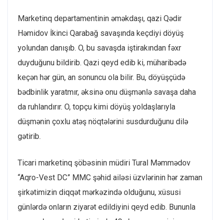
Marketinq departamentinin əməkdaşı, qazi Qədir
Həmidov İkinci Qarabağ savaşında keçdiyi döyüş
yolundan danışıb. O, bu savaşda iştirakından fəxr
duyduğunu bildirib. Qazi qeyd edib ki, müharibədə
keçən hər gün, an sonuncu ola bilir. Bu, döyüşçüdə
bədbinlik yaratmır, əksinə onu düşmənlə savaşa daha
da ruhlandırır. O, topçu kimi döyüş yoldaşlarıyla
düşmənin çoxlu atəş nöqtələrini susdurduğunu dilə
gətirib.
Ticari marketinq şöbəsinin müdiri Tural Məmmədov
“Aqro-Vest DC” MMC şəhid ailəsi üzvlərinin hər zaman
şirkətimizin diqqət mərkəzində olduğunu, xüsusi
günlərdə onların ziyarət edildiyini qeyd edib. Bununla