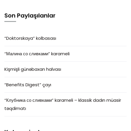
Son Paylaşılanlar
“Doktorskaya” kolbasası
“Малина со сливками” karameli
Kişmişli günəbaxan halvası
“Benefits Digest” çayı
“Клубника со сливками” karameli – klassik dadın müasir
təqdimatı