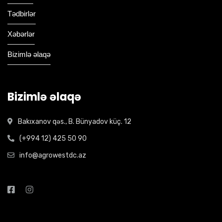
Tədbirlər
Xəbərlər
Bizimlə əlaqə
Bizimlə əlaqə
Bakıxanov qəs., B. Bünyadov küç. 12
(+994 12) 425 50 90
info@agrowestdc.az
Open Hours: