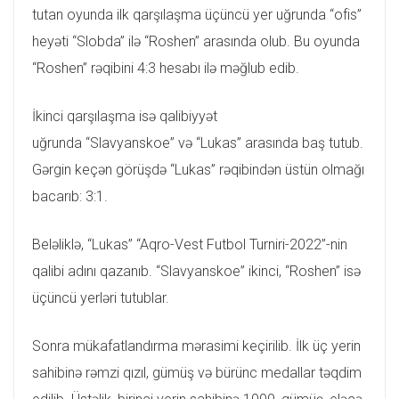
tutan oyunda ilk qarşılaşma üçüncü yer uğrunda “ofis”
heyəti “Slobda” ilə “Roshen” arasında olub. Bu oyunda
“Roshen” rəqibini 4:3 hesabı ilə məğlub edib.
İkinci qarşılaşma isə qalibiyyət
uğrunda “Slavyanskoe” və “Lukas” arasında baş tutub.
Gərgin keçən görüşdə “Lukas” rəqibindən üstün olmağı
bacarıb: 3:1.
Beləliklə, “Lukas” “Aqro-Vest Futbol Turniri-2022”-nin
qalibi adını qazanıb. “Slavyanskoe” ikinci, “Roshen” isə
üçüncü yerləri tutublar.
Sonra mükafatlandırma mərasimi keçirilib. İlk üç yerin
sahibinə rəmzi qızıl, gümüş və bürünc medallar təqdim