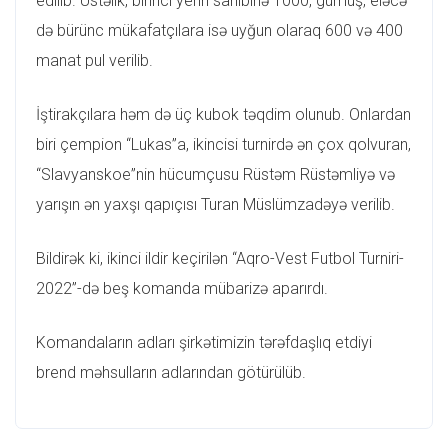
edilib. Üstəlik, birinci yerin sahibinə 1000, gümüş, eləcə
də bürünc mükafatçılara isə uyğun olaraq 600 və 400
manat pul verilib.
İştirakçılara həm də üç kubok təqdim olunub. Onlardan
biri çempion “Lukas”a, ikincisi turnirdə ən çox qolvuran,
“Slavyanskoe”nin hücumçusu Rüstəm Rüstəmliyə və
yarışın ən yaxşı qapıçısı Turan Müslümzadəyə verilib.
Bildirək ki, ikinci ildir keçirilən “Aqro-Vest Futbol Turniri-
2022”-də beş komanda mübarizə aparırdı.
Komandaların adları şirkətimizin tərəfdaşlıq etdiyi
brend məhsulların adlarından götürülüb.