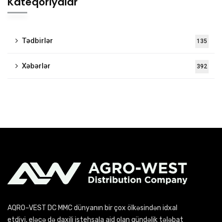
Kateqoriyalar
Tədbirlər
135
Xəbərlər
392
AQRO–VEST DC MMC dünyanın bir çox ölkəsindən idxal
etdiyi, eləcə də daxili istehsala aid olan gündəlik tələbat