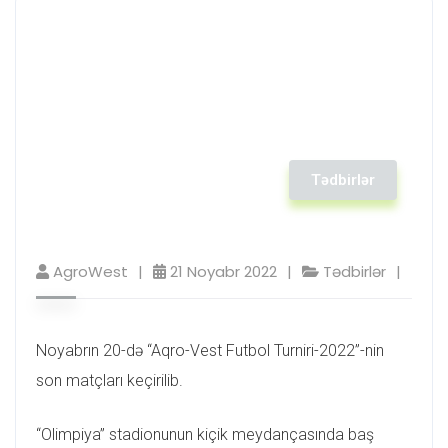
Tədbirlər
AgroWest
21 Noyabr 2022
Tədbirlər
Noyabrın 20-də “Aqro-Vest Futbol Turniri-2022”-nin
son matçları keçirilib.
“Olimpiya” stadionunun kiçik meydançasında baş