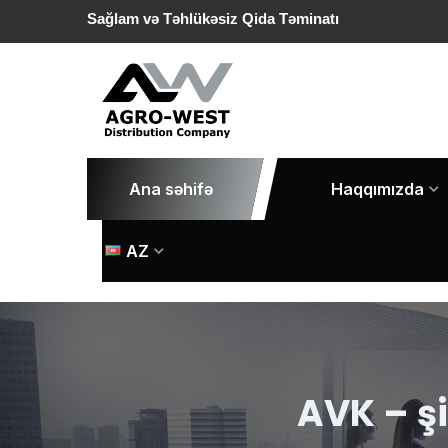
Sağlam və Təhlükəsiz Qida Təminatı
Ana səhifə
Haqqımızda
AZ
AVK – ş