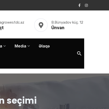
agrowestdc.az
B.Bünyadov küç. 12
çt
Ünvan
a
Media
Əlaqə
n seçimi