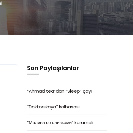
mi
Son Paylaşılanlar
“Ahmad tea”dan “Sleep” çayı
“Doktorskaya” kolbasası
“Малина со сливками” karameli