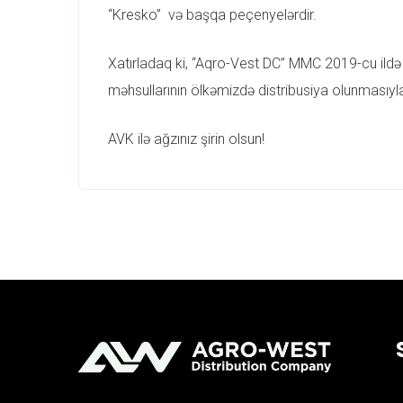
“Kresko” və başqa peçenyelərdir.
Xatırladaq ki, “Aqro-Vest DC” MMC 2019-cu ildə 
məhsullarının ölkəmizdə distribusiya olunmasıyl
AVK ilə ağzınız şirin olsun!