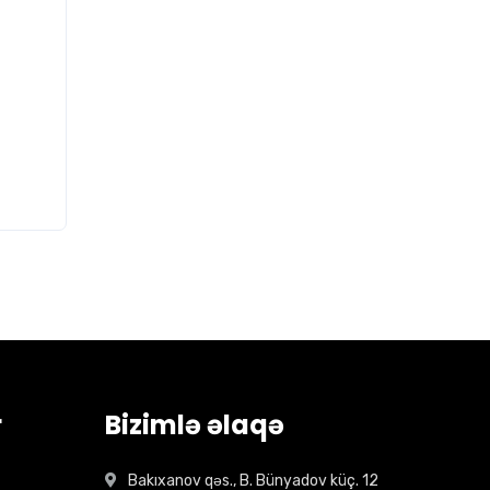
r
Bizimlə əlaqə
Bakıxanov qəs., B. Bünyadov küç. 12