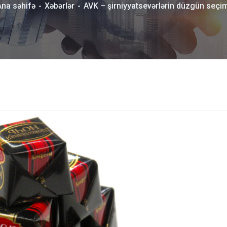
Ana səhifə
Xəbərlər
AVK – şirniyyatsevərlərin düzgün seçi