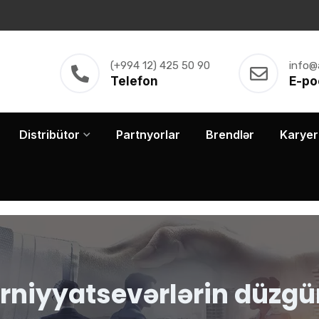
(+994 12) 425 50 90
info@
Telefon
E-po
Distribütor
Partnyorlar
Brendlər
Karyer
irniyyatsevərlərin düzgü