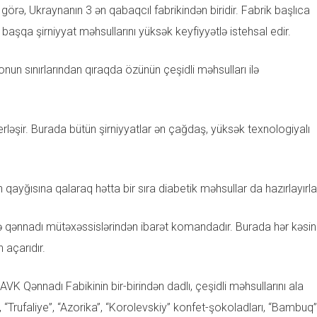
örə, Ukraynanın 3 ən qabaqcıl fabrikindən biridir. Fabrik başlıca
başqa şirniyyat məhsullarını yüksək keyfiyyətlə istehsal edir.
onun sınırlarından qıraqda özünün çeşidli məhsulları ilə
rləşir. Burada bütün şirniyyatlar ən çağdaş, yüksək texnologiyalı
nın qayğısına qalaraq hətta bir sıra diabetik məhsullar da hazırlayırla
lə qənnadı mütəxəssislərindən ibarət komandadır. Burada hər kəsin
açarıdır.
VK Qənnadı Fabikinin bir-birindən dadlı, çeşidli məhsullarını ala
 “Trufaliye”, “Azorika”, “Korolevskiy” konfet-şokoladları, “Bambuq”