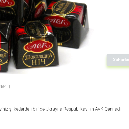
Xəbərlə
lər
yiniz şirkətlərdən biri də Ukrayna Respublikasının AVK Qənnadı