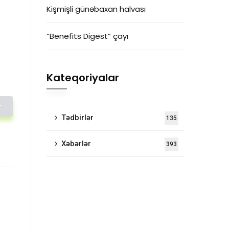
Kişmişli günəbaxan halvası
“Benefits Digest” çayı
Kateqoriyalar
r
Tədbirlər
135
Xəbərlər
393