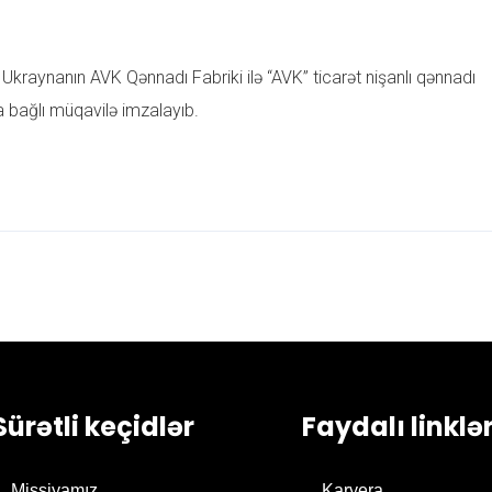
Ukraynanın AVK Qənnadı Fabriki ilə “AVK” ticarət nişanlı qənnadı
a bağlı müqavilə imzalayıb.
Sürətli keçidlər
Faydalı linklə
Missiyamız
Karyera