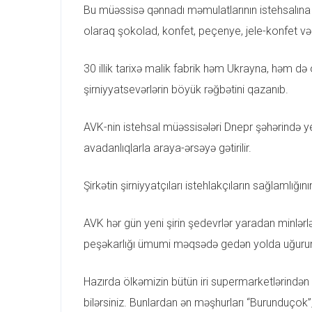
Bu müəssisə qənnadı məmulatlarının istehsalına g
olaraq şokolad, konfet, peçenye, jele-konfet və 
30 illik tarixə malik fabrik həm Ukrayna, həm də 
şirniyyatsevərlərin böyük rəğbətini qazanıb.
AVK-nin istehsal müəssisələri Dnepr şəhərində ye
avadanlıqlarla araya-ərsəyə gətirilir.
Şirkətin şirniyyatçıları istehlakçıların sağlamlığı
AVK hər gün yeni şirin şedevrlər yaradan minlər
peşəkarlığı ümumi məqsədə gedən yolda uğurun 
Hazırda ölkəmizin bütün iri supermarketlərindən A
bilərsiniz. Bunlardan ən məşhurları “Burunduçok”,