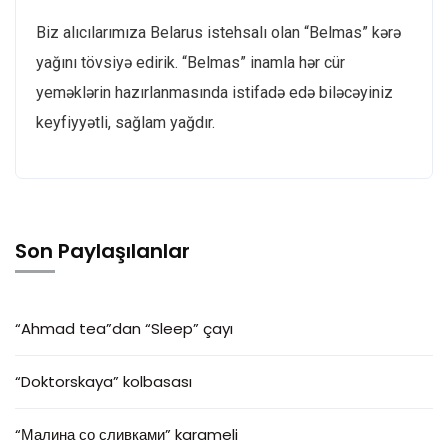
Biz alıcılarımıza Belarus istehsalı olan “Belmas” kərə
yağını tövsiyə edirik. “Belmas” inamla hər cür
yeməklərin hazırlanmasında istifadə edə biləcəyiniz
keyfiyyətli, sağlam yağdır.
Son Paylaşılanlar
“Ahmad tea”dan “Sleep” çayı
“Doktorskaya” kolbasası
“Малина со сливками” karameli