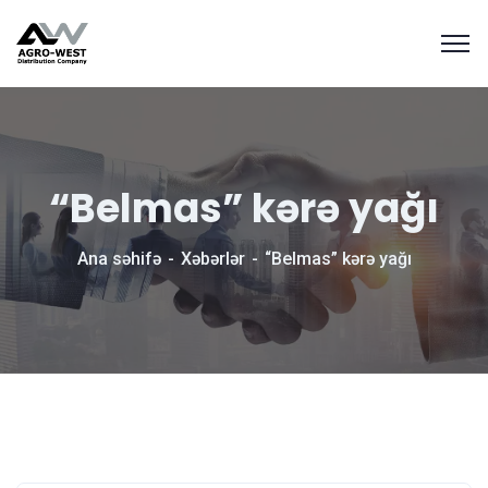
“Belmas” kərə yağı
Ana səhifə
Xəbərlər
“Belmas” kərə yağı