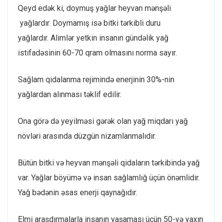
Qeyd edək ki, doymuş yağlar heyvan mənşəli
yağlardır. Doymamış isə bitki tərkibli duru
yağlardır. Alimlər yetkin insanın gündəlik yağ
istifadəsinin 60-70 qram olmasını norma sayır.
Sağlam qidalanma rejimində enerjinin 30%-nin
yağlardan alınması təklif edilir.
Ona görə də yeyilməsi gərək olan yağ miqdarı yağ
növləri arasında düzgün nizamlanmalıdır.
Bütün bitki və heyvan mənşəli qidaların tərkibində yağ
var. Yağlar böyümə və insan sağlamlığ üçün önəmlidir.
Yağ bədənin əsas enerji qaynağıdır.
Elmi araşdırmalarla insanın yaşaması üçün 50-yə yaxın