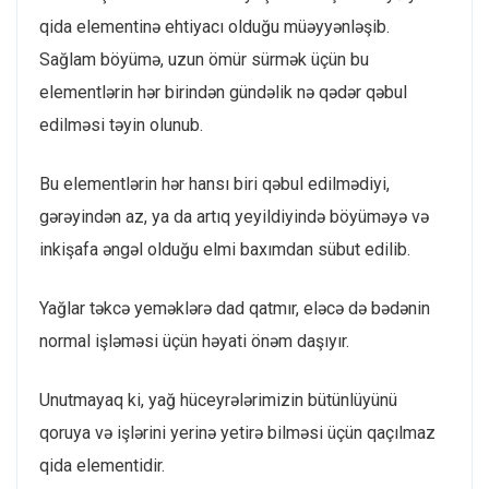
qida elementinə ehtiyacı olduğu müəyyənləşib.
Sağlam böyümə, uzun ömür sürmək üçün bu
elementlərin hər birindən gündəlik nə qədər qəbul
edilməsi təyin olunub.
Bu elementlərin hər hansı biri qəbul edilmədiyi,
gərəyindən az, ya da artıq yeyildiyində böyüməyə və
inkişafa əngəl olduğu elmi baxımdan sübut edilib.
Yağlar təkcə yeməklərə dad qatmır, eləcə də bədənin
normal işləməsi üçün həyati önəm daşıyır.
Unutmayaq ki, yağ hüceyrələrimizin bütünlüyünü
qoruya və işlərini yerinə yetirə bilməsi üçün qaçılmaz
qida elementidir.