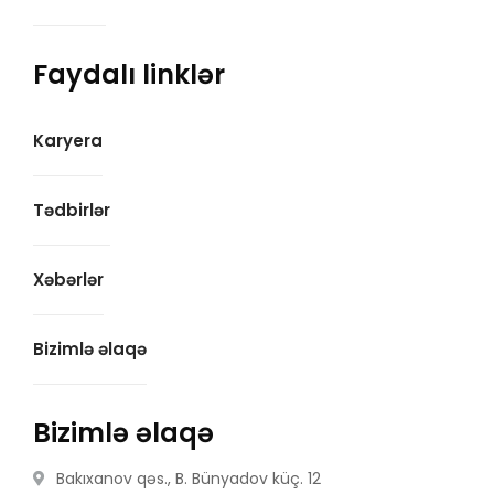
Faydalı linklər
Karyera
Tədbirlər
Xəbərlər
Bizimlə əlaqə
Bizimlə əlaqə
Bakıxanov qəs., B. Bünyadov küç. 12