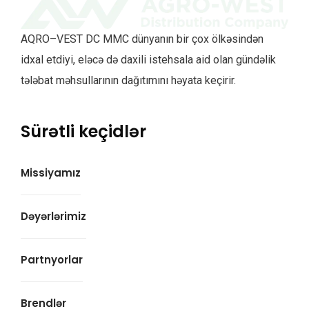
AQRO–VEST DC MMC dünyanın bir çox ölkəsindən
idxal etdiyi, eləcə də daxili istehsala aid olan gündəlik
tələbat məhsullarının dağıtımını həyata keçirir.
Sürətli keçidlər
Missiyamız
Dəyərlərimiz
Partnyorlar
Brendlər