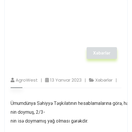
Xəbərlər
AgroWest
13 Yanvar 2023
Xəbərlər
Ümumdünya Səhiyyə Təşkilatının hesablamalarına görə, hər 
nin doymuş, 2/3-
nin isə doymamış yağ olması gərəkdir.