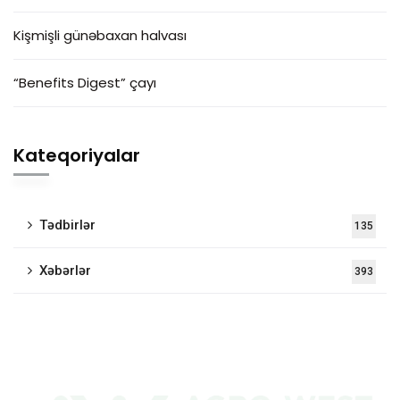
Kişmişli günəbaxan halvası
“Benefits Digest” çayı
Kateqoriyalar
Tədbirlər
135
Xəbərlər
393