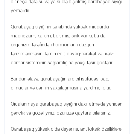
bir neçə dəfə su və ya südlə bişirilmiş qarabaşaq sıyığı
yeməlidir.
Qarabaşaq sıyığının tərkibində yüksək miqdarda
maqnezium, kalium, bor, mis, sink var ki, bu da
orqanizm tərəfindən hormonların düzgün
tənzimlənməsini təmin edir, dayaq-hərəkət və ürək-
damar sisteminin sağlamlığına yaxşı təsir göstərir.
Bundan əlavə, qarabaşağın ardıcıl istifadəsi saç,
dırnaqlar və dərinin yaxşılaşmasına yardımçı olur.
Qidalanmaya qarabaşaq sıyığını daxil etməklə yenidən
gənclik və gözəlliyinizi özünüzə qaytara bilərsiniz.
Qarabaşaq yüksək qida dəyərinə, antitoksik özəlliklərə