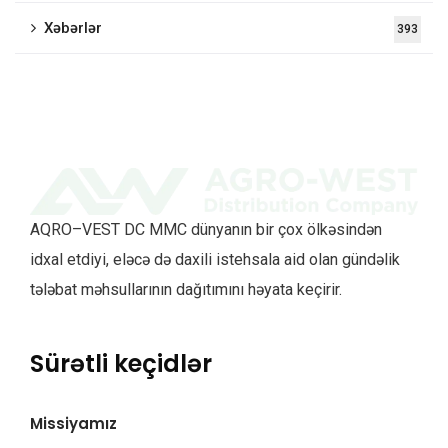
Xəbərlər
393
AQRO–VEST DC MMC dünyanın bir çox ölkəsindən
idxal etdiyi, eləcə də daxili istehsala aid olan gündəlik
tələbat məhsullarının dağıtımını həyata keçirir.
Sürətli keçidlər
Missiyamız