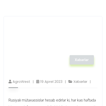
Xəbərlər
AgroWest
19 Aprel 2023
Xəbərlər
Rusiyalı mütəxəssislər hesab edirlər ki, hər kəs həftədə