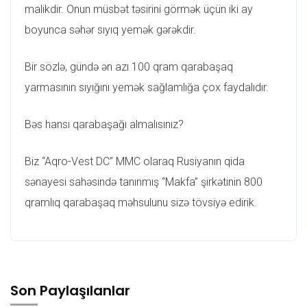
malikdir. Onun müsbət təsirini görmək üçün iki ay
boyunca səhər sıyıq yemək gərəkdir.
Bir sözlə, gündə ən azı 100 qram qarabaşaq
yarmasının sıyığını yemək sağlamlığa çox faydalıdır.
Bəs hansı qarabaşağı almalısınız?
Biz “Aqro-Vest DC” MMC olaraq Rusiyanın qida
sənayesi sahəsində tanınmış “Makfa” şirkətinin 800
qramlıq qarabaşaq məhsulunu sizə tövsiyə edirik.
Son Paylaşılanlar