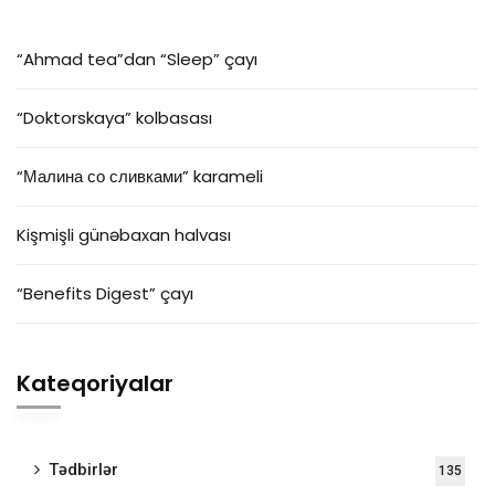
“Ahmad tea”dan “Sleep” çayı
“Doktorskaya” kolbasası
“Малина со сливками” karameli
Kişmişli günəbaxan halvası
“Benefits Digest” çayı
Kateqoriyalar
Tədbirlər
135