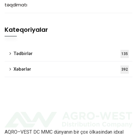
təqdimatı
Kateqoriyalar
Tədbirlər
135
Xəbərlər
392
AQRO–VEST DC MMC dünyanın bir çox ölkəsindən idxal