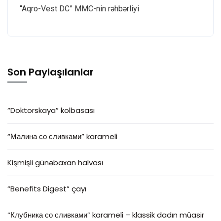
“Aqro-Vest DC” MMC-nin rəhbərliyi
Son Paylaşılanlar
“Doktorskaya” kolbasası
“Малина со сливками” karameli
Kişmişli günəbaxan halvası
“Benefits Digest” çayı
“Клубника со сливками” karameli – klassik dadın müasir