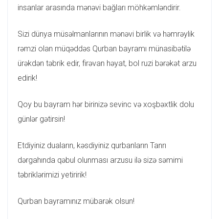
insanlar arasında mənəvi bağları möhkəmləndirir.
Sizi dünya müsəlmanlarının mənəvi birlik və həmrəylik
rəmzi olan müqəddəs Qurban bayramı münasibətilə
ürəkdən təbrik edir, firəvan həyat, bol ruzi bərəkət arzu
edirik!
Qoy bu bayram hər birinizə sevinc və xoşbəxtlik dolu
günlər gətirsin!
Etdiyiniz duaların, kəsdiyiniz qurbanların Tanrı
dərgahında qəbul olunması arzusu ilə sizə səmimi
təbriklərimizi yetiririk!
Qurban bayramınız mübarək olsun!