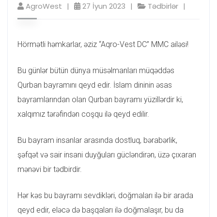
AgroWest
27 İyun 2023
Tədbirlər
Hörmətli həmkarlar, əziz “Aqro-Vest DC” MMC ailəsi!
Bu günlər bütün dünya müsəlmanları müqəddəs
Qurban bayramını qeyd edir. İslam dininin əsas
bayramlarından olan Qurban bayramı yüzillərdir ki,
xalqımız tərəfindən coşqu ilə qeyd edilir.
Bu bayram insanlar arasında dostluq, bərabərlik,
şəfqət və sair insani duyğuları gücləndirən, üzə çıxaran
mənəvi bir tədbirdir.
Hər kəs bu bayramı sevdikləri, doğmaları ilə bir arada
qeyd edir, eləcə də başqaları ilə doğmalaşır, bu da