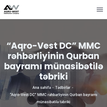
“Aqro-Vest DC” MMC
rəhbərliyinin Qurban
bayramı münasibətilə
təbriki
Ana səhifə
Tədbirlər
“Aqro-Vest DC” MMC rəhbərliyinin Qurban bayramı
münasibətilə təbriki