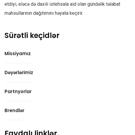
etdiyi, eləcə də daxili istehsala aid olan gündəlik tələbat
məhsullarının dağıtımını həyata keçirir.
Sürətli keçidlər
Missiyamız
Dəyərlərimiz
Partnyorlar
Brendlər
Faydalı linklər