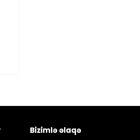
r
Bizimlə əlaqə