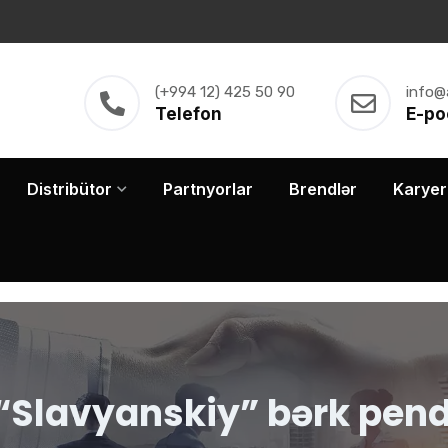
(+994 12) 425 50 90
info@
Telefon
E-po
Distribütor
Partnyorlar
Brendlər
Karyer
 “Slavyanskiy” bərk pend