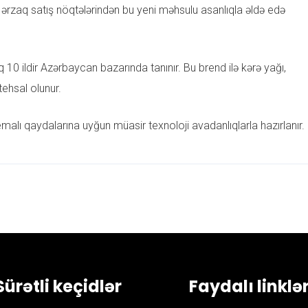
tün ərzaq satış nöqtələrindən bu yeni məhsulu asanlıqla əldə edə
 10 ildir Azərbaycan bazarında tanınır. Bu brend ilə kərə yağı,
tehsal olunur.
malı qaydalarına uyğun müasir texnoloji avadanlıqlarla hazırlanır.
Sürətli keçidlər
Faydalı linklə