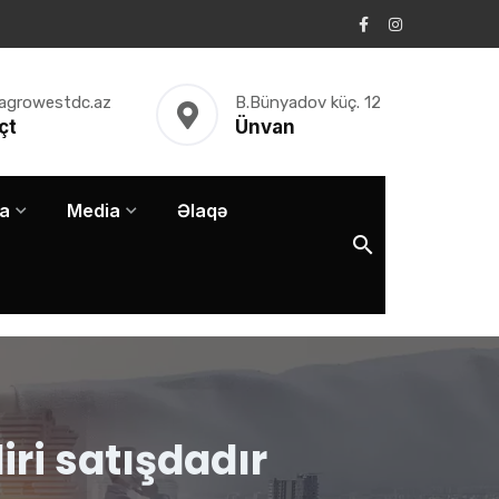
agrowestdc.az
B.Bünyadov küç. 12
çt
Ünvan
a
Media
Əlaqə
iri satışdadır