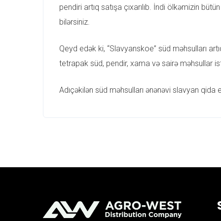
pendiri artıq satışa çıxarılıb. İndi ölkəmizin bü
bilərsiniz.
Qeyd edək ki, “Slavyanskoe” süd məhsulları artıq
tetrapak süd, pendir, xama və sairə məhsullar is
Adıçəkilən süd məhsulları ənənəvi slavyan qida e