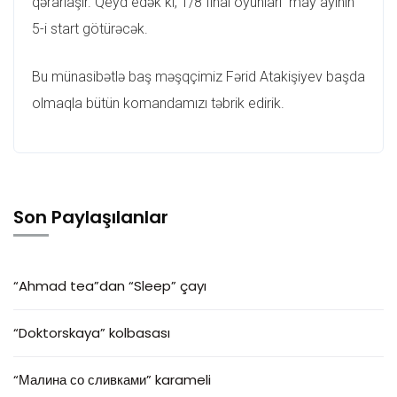
qərarlaşır. Qeyd edək ki, 1/8 final oyunları may ayının
5-i start götürəcək.
Bu münasibətlə baş məşqçimiz Fərid Atakişiyev başda
olmaqla bütün komandamızı təbrik edirik.
Son Paylaşılanlar
“Ahmad tea”dan “Sleep” çayı
“Doktorskaya” kolbasası
“Малина со сливками” karameli