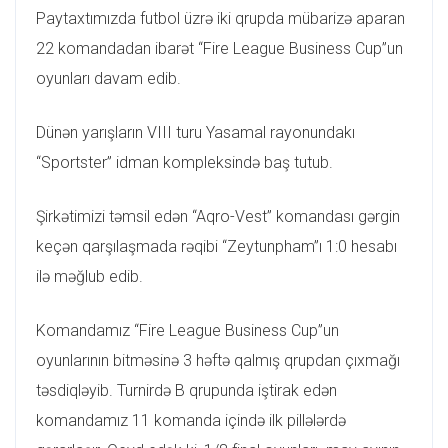
Paytaxtımızda futbol üzrə iki qrupda mübarizə aparan
22 komandadan ibarət “Fire League Business Cup”un
oyunları davam edib.
Dünən yarışların VIII turu Yasamal rayonundakı
“Sportster” idman kompleksində baş tutub.
Şirkətimizi təmsil edən “Aqro-Vest” komandası gərgin
keçən qarşılaşmada rəqibi “Zeytunpham”ı 1:0 hesabı
ilə məğlub edib.
Komandamız “Fire League Business Cup”un
oyunlarının bitməsinə 3 həftə qalmış qrupdan çıxmağı
təsdiqləyib. Turnirdə B qrupunda iştirak edən
komandamız 11 komanda içində ilk pillələrdə