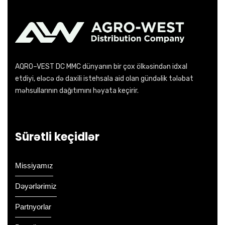
AQRO–VEST DC MMC dünyanın bir çox ölkəsindən idxal
etdiyi, eləcə də daxili istehsala aid olan gündəlik tələbat
məhsullarının dağıtımını həyata keçirir.
Sürətli keçidlər
Missiyamız
Dəyərlərimiz
Partnyorlar