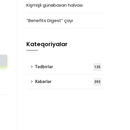
Kişmişli günəbaxan halvası
“Benefits Digest” çayı
Kateqoriyalar
r
Tədbirlər
135
Xəbərlər
393