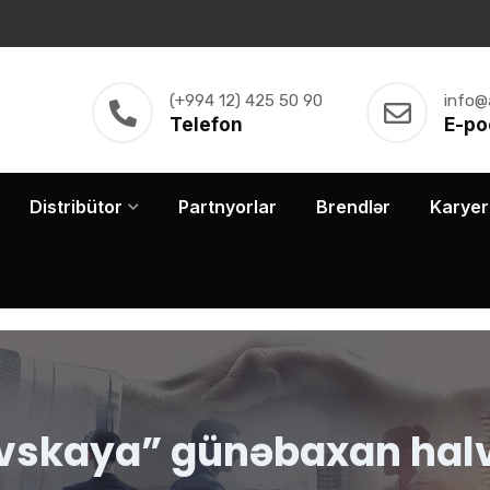
(+994 12) 425 50 90
info@
Telefon
E-po
Distribütor
Partnyorlar
Brendlər
Karyer
vskaya” günəbaxan halv