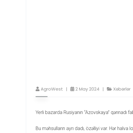
AgroWest
2 May 2024
Xəbərlər
Yerli bazarda Rusiyanın “Azovskaya” qənnadı fab
Bu məhsulların ayrı dadı, özəlliyi var. Hər halv