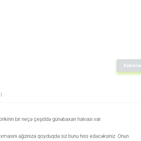
Xəbərlə
rikinin bir neçə çeşiddə günəbaxan halvası var.
a loxmasını ağzınıza qoyduqda siz bunu hiss edəcəksiniz. Onun