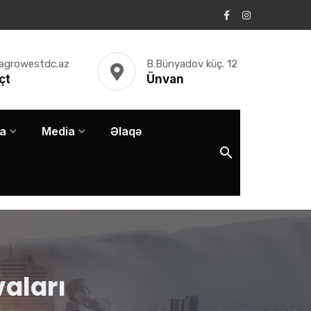
agrowestdc.az
B.Bünyadov küç. 12
çt
Ünvan
a
Media
Əlaqə
aları