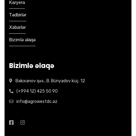
Karyera
Tədbirlər
Xəbərlər
Bizimlə əlaqə
Bizimlə əlaqə
Bakıxanov qəs., B. Bünyadov küç. 12
(+994 12) 425 50 90
info@agrowestdc.az
Open Hours: