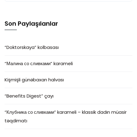
Son Paylaşılanlar
“Doktorskaya” kolbasası
“Малина со сливками” karameli
Kişmişli günəbaxan halvası
“Benefits Digest” çayı
“Клубника со сливками” karameli – klassik dadın müasir
təqdimatı