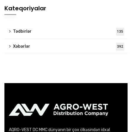
Kateqoriyalar
Tədbirlər
135
Xəbərlər
392
AQRO–VEST DC MMC dünyanın bir çox ölkəsindən idxal