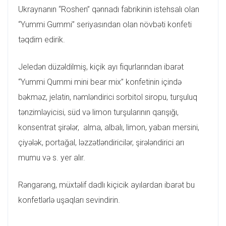
Ukraynanın “Roshen” qənnadı fabrikinin istehsalı olan
“Yummi Gummi” seriyasından olan növbəti konfeti
təqdim edirik.
Jeledən düzəldilmiş, kiçik ayı fiqurlarından ibarət
“Yummi Qummi mini bear mix” konfetinin içində
bəkməz, jelatin, nəmləndirici sorbitol siropu, turşuluq
tənzimləyicisi, süd və limon turşularının qarışığı,
konsentrat şirələr, alma, albalı, limon, yaban mersini,
çiyələk, portağal, ləzzətləndiricilər, şirələndirici arı
mumu və s. yer alır.
Rəngarəng, müxtəlif dadlı kiçicik ayılardan ibarət bu
konfetlərlə uşaqları sevindirin.