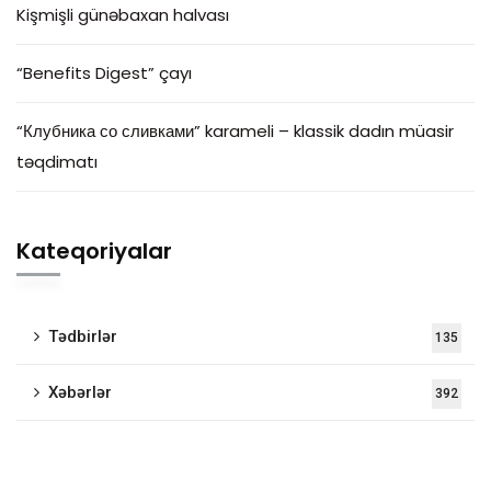
Kişmişli günəbaxan halvası
“Benefits Digest” çayı
“Клубника со сливками” karameli – klassik dadın müasir
təqdimatı
Kateqoriyalar
Tədbirlər
135
Xəbərlər
392