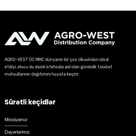
AQRO–VEST DC MMC dünyanın bir çox ölkəsindən idxal
etdiyi, eləcə də daxili istehsala aid olan gündəlik tələbat
məhsullarının dağıtımını həyata keçirir.
Sürətli keçidlər
Missiyamız
Dəyərlərimiz