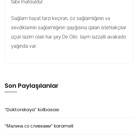
təbii məhsuldur.
Sağlam həyat tərzi keçirən, öz sağlamlığının və
sevdiklərinin sağlamlığının qayğısına qalan istehlakçılar
üçün lazım olan hər şey De Oilo laym ləzzətli avakado
yağında var.
Son Paylaşılanlar
“Doktorskaya” kolbasası
“Малина со сливками” karameli