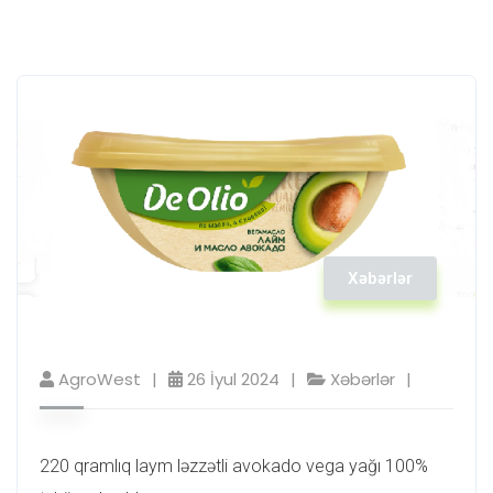
Xəbərlər
AgroWest
26 İyul 2024
Xəbərlər
220 qramlıq laym ləzzətli avokado vega yağı 100%