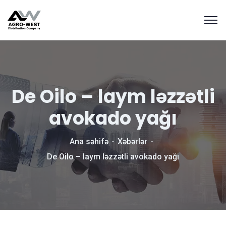
De Oilo – laym ləzzətli
avokado yağı
Ana səhifə
Xəbərlər
De Oilo – laym ləzzətli avokado yağı