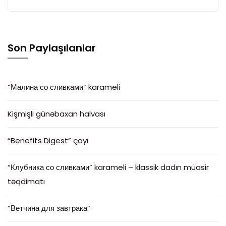
Son Paylaşılanlar
“Малина со сливками” karameli
Kişmişli günəbaxan halvası
“Benefits Digest” çayı
“Клубника со сливками” karameli – klassik dadın müasir
təqdimatı
“Ветчина для завтрака”