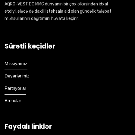
AQRO–VEST DC MMC dünyanın bir çox ölkəsindən idxal
etdiyi, eləcə də daxili istehsala aid olan gündəlik tələbat
məhsullarının dağıtımını həyata keçirir.
Sürətli keçidlər
Missiyamız
Dəyərlərimiz
Partnyorlar
Brendlər
Faydalı linklər