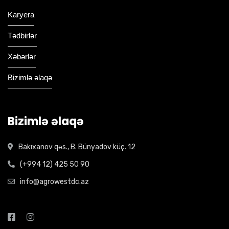
Karyera
Tədbirlər
Xəbərlər
Bizimlə əlaqə
Bizimlə əlaqə
Bakıxanov qəs., B. Bünyadov küç. 12
(+994 12) 425 50 90
info@agrowestdc.az
Open Hours: