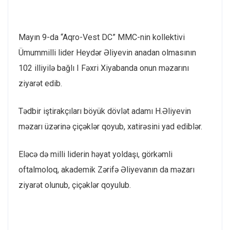
Mayın 9-da “Aqro-Vest DC” MMC-nin kollektivi
Ümummilli lider Heydər Əliyevin anadan olmasının
102 illiyilə bağlı I Fəxri Xiyabanda onun məzarını
ziyarət edib.
Tədbir iştirakçıları böyük dövlət adamı H.Əliyevin
məzarı üzərinə çiçəklər qoyub, xatirəsini yad ediblər.
Eləcə də milli liderin həyat yoldaşı, görkəmli
oftalmoloq, akademik Zərifə Əliyevanın da məzarı
ziyarət olunub, çiçəklər qoyulub.