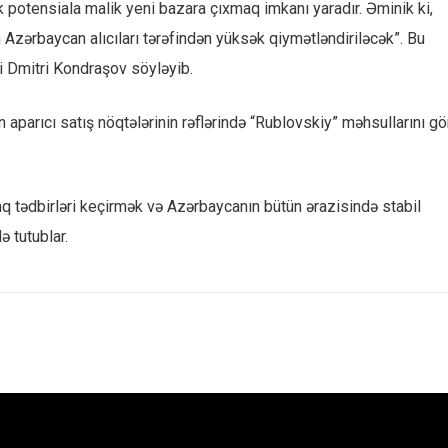
otensiala malik yeni bazara çıxmaq imkanı yaradır. Əminik ki,
Azərbaycan alıcıları tərəfindən yüksək qiymətləndiriləcək”. Bu
i Dmitri Kondraşov söyləyib.
 aparıcı satış nöqtələrinin rəflərində “Rublovskiy” məhsullarını gö
inq tədbirləri keçirmək və Azərbaycanın bütün ərazisində stabil
ə tutublar.