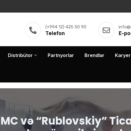
(+994 12) 425 50 90
info@
Telefon
E-po
Distribütor
Partnyorlar
Brendlər
Karyer
C və “Rublovskiy” Tica