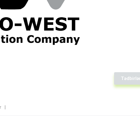
Tədbirlə
r