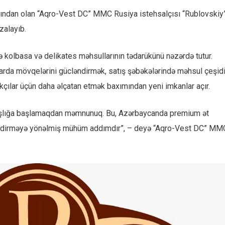
larından olan “Aqro-Vest DC” MMC Rusiya istehsalçısı “Rublovskiy
zalayıb.
kolbasa və delikates məhsullarının tədarükünü nəzərdə tutur.
rda mövqelərini gücləndirmək, satış şəbəkələrində məhsul çeşidi
akçılar üçün daha əlçatan etmək baxımından yeni imkanlar açır.
aşlığa başlamaqdan məmnunuq. Bu, Azərbaycanda premium ət
f etdirməyə yönəlmiş mühüm addımdır”, – deyə “Aqro-Vest DC” MM