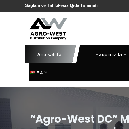
Sağlam və Təhlükəsiz Qida Təminatı
Ana səhifə
Haqqımızda
AZ
“Agro-West DC” MM