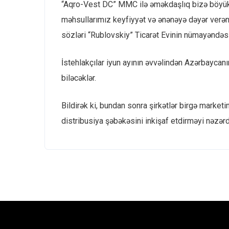
“Aqro-Vest DC” MMC ilə əməkdaşlıq bizə böyük p
məhsullarımız keyfiyyət və ənənəyə dəyər verən 
sözləri “Rublovskiy” Ticarət Evinin nümayəndəs
İstehlakçılar iyun ayının əvvəlindən Azərbaycanın
biləcəklər.
Bildirək ki, bundan sonra şirkətlər birgə market
distribusiya şəbəkəsini inkişaf etdirməyi nəzərd