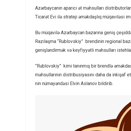
Azərbaycanın aparıcı ət məhsulları distributor
Ticarət Evi ilə strateji əməkdaşlıq müqaviləsi im
Bu müqavilə Azərbaycan bazarına geniş çeşiddə 
Razılaşma “Rublovskiy” brendinin regional baza
genişləndirmək və keyfiyyətli məhsulları istehl
”Rublovskiy” kimi tanınmış bir brendlə əməkd
məhsullarının distribusiyasını daha da inkişa
nin nümayəndəsi Elvin Aslanov bildirib.