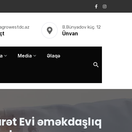
agrowestdc.az
B.Bünyadov küç. 12
çt
Ünvan
a
Media
Əlaqə
rət Evi əməkdaşlıq