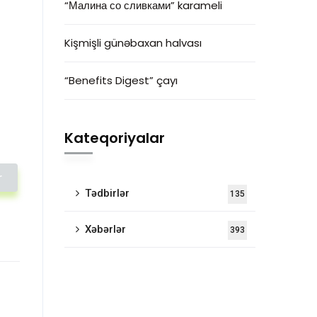
“Малина со сливками” karameli
Kişmişli günəbaxan halvası
“Benefits Digest” çayı
Kateqoriyalar
r
Tədbirlər
135
Xəbərlər
393