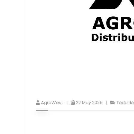
AgroWest
22 May 2025
Tədbirlə