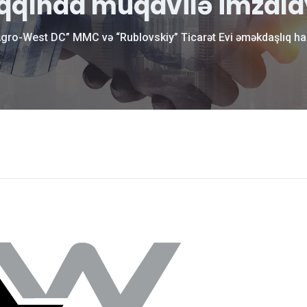
qqında müqavilə imzala
Agro-West DC” MMC və “Rublovskiy” Ticarət Evi əməkdaşlıq ha