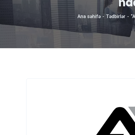
ha
Ana səhifə
Tədbirlər
“