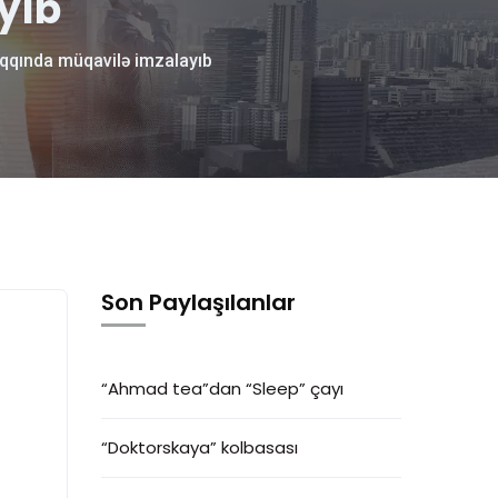
yıb
qqında müqavilə imzalayıb
Son Paylaşılanlar
“Ahmad tea”dan “Sleep” çayı
“Doktorskaya” kolbasası