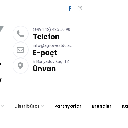
(+994 12) 425 50 90
Telefon
info@agrowestdc.az
E-poçt
B.Bünyadov küç. 12
Ünvan
Distribütor
Partnyorlar
Brendlər
Ka