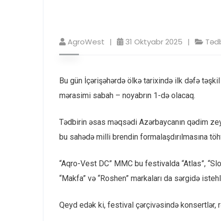
AgroWest
31 Oktyabr 2025
Tədb
Bu gün İçərişəhərdə ölkə tarixində ilk dəfə təşkil
mərasimi sabah – noyabrın 1-də olacaq.
Tədbirin əsas məqsədi Azərbaycanın qədim zeytun
bu sahədə milli brendin formalaşdırılmasına töh
“Aqro-Vest DC” MMC bu festivalda “Atlas”, “Slob
“Makfa” və “Roshen” markaları da sərgidə istehla
Sürə
AQRO–VEST DC MMC dünyanın bir
Qeyd edək ki, festival çərçivəsində konsertlər, 
Mis
çox ölkəsindən idxal etdiyi, eləcə də