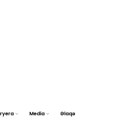
ryera
Media
Əlaqə