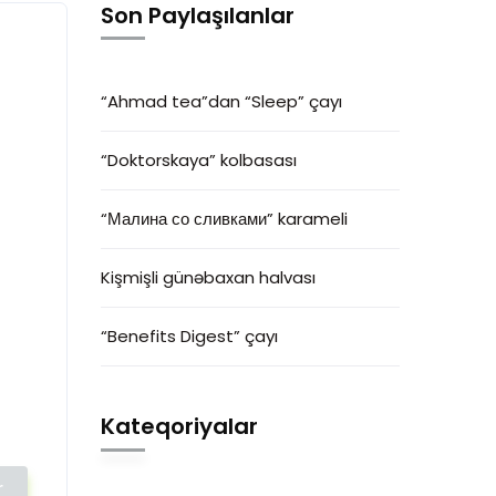
Son Paylaşılanlar
“Ahmad tea”dan “Sleep” çayı
“Doktorskaya” kolbasası
“Малина со сливками” karameli
Kişmişli günəbaxan halvası
“Benefits Digest” çayı
Kateqoriyalar
r