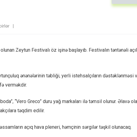
irlər
 olunan Zeytun Festivalı öz işinə başlayıb. Festivalın təntənəli açıl
çuluq ənənələrinin təbliği, yerli istehsalçıların dəstəklənməsi 
fə verməkdir.
oda”, “Vero Greco” duru yağ markaları ilə təmsil olunur. Əlavə ol
kçılara təqdim edilir.
tli keçidlər
Faydalı linklər
rəssamların açıq hava pleneri, həmçinin sərgilər təşkil olunacaq.
siyamız
Karyera
Tədbirlər