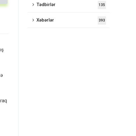
Tədbirlər
135
Xəbərlər
393
ış
və
araq
Bizimlə əlaqə
Bakıxanov qəs., B. Bünyadov küç. 12