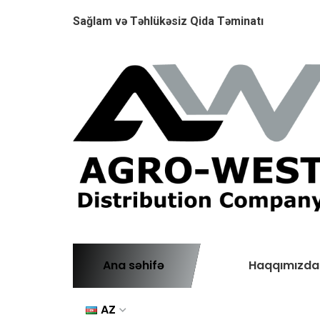
Sağlam və Təhlükəsiz Qida Təminatı
Ana səhifə
Haqqımızda
AZ