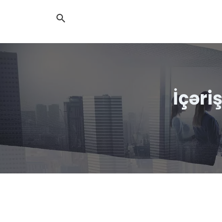
İçəri