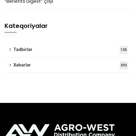
“Benefits Digest” çayı
Kateqoriyalar
Tədbirlər
135
Xəbərlər
393