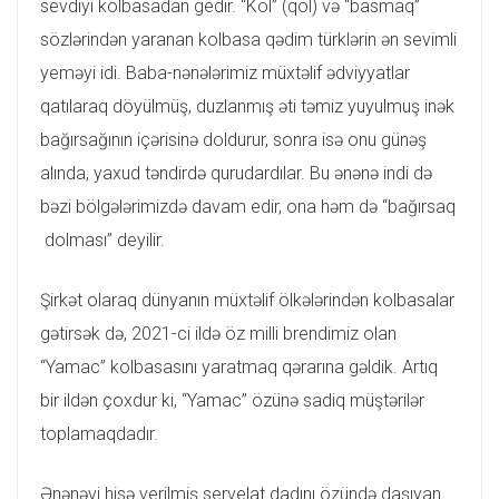
sevdiyi kolbasadan gedir. “Kol” (qol) və “basmaq”
sözlərindən yaranan kolbasa qədim türklərin ən sevimli
yeməyi idi. Baba-nənələrimiz müxtəlif ədviyyatlar
qatılaraq döyülmüş, duzlanmış əti təmiz yuyulmuş inək
bağırsağının içərisinə doldurur, sonra isə onu günəş
alında, yaxud təndirdə qurudardılar. Bu ənənə indi də
bəzi bölgələrimizdə davam edir, ona həm də “bağırsaq
dolması” deyilir.
Şirkət olaraq dünyanın müxtəlif ölkələrindən kolbasalar
gətirsək də, 2021-ci ildə öz milli brendimiz olan
“Yamac” kolbasasını yaratmaq qərarına gəldik. Artıq
bir ildən çoxdur ki, “Yamac” özünə sadiq müştərilər
toplamaqdadır.
Ənənəvi hisə verilmiş servelat dadını özündə daşıyan