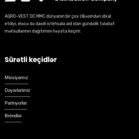
AQRO–VEST DC MMC dünyanın bir çox ölkəsindən idxal
etdiyi, eləcə də daxili istehsala aid olan gündəlik tələbat
məhsullarının dağıtımını həyata keçirir.
Sürətli keçidlər
Missiyamız
Dəyərlərimiz
Partnyorlar
Brendlər