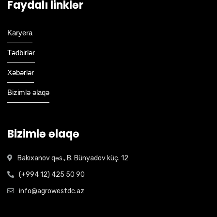
Faydalı linklər
Karyera
Tədbirlər
Xəbərlər
Bizimlə əlaqə
Bizimlə əlaqə
Bakıxanov qəs., B. Bünyadov küç. 12
(+994 12) 425 50 90
info@agrowestdc.az
Open Hours: