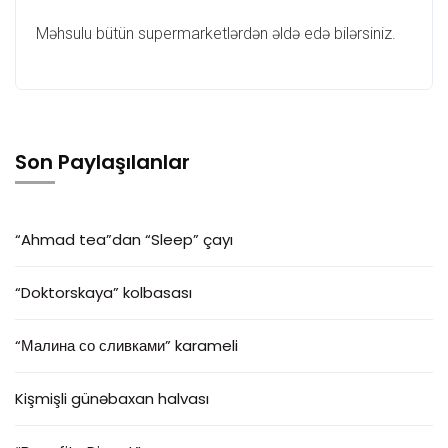
Məhsulu bütün supermarketlərdən əldə edə bilərsiniz.
Son Paylaşılanlar
“Ahmad tea”dan “Sleep” çayı
“Doktorskaya” kolbasası
“Малина со сливками” karameli
Kişmişli günəbaxan halvası