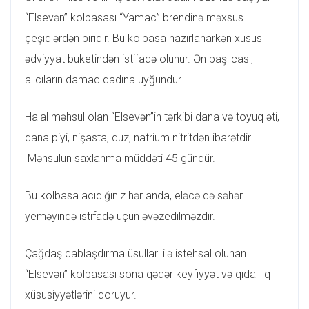
“Elsevən” kolbasası “Yamac” brendinə məxsus
çeşidlərdən biridir. Bu kolbasa hazırlanarkən xüsusi
ədviyyat buketindən istifadə olunur. Ən başlıcası,
alıcıların damaq dadına uyğundur.
Halal məhsul olan “Elsevən”in tərkibi dana və toyuq əti,
dana piyi, nişasta, duz, natrium nitritdən ibarətdir.
Məhsulun saxlanma müddəti 45 gündür.
Bu kolbasa acıdığınız hər anda, eləcə də səhər
yeməyində istifadə üçün əvəzedilməzdir.
Çağdaş qablaşdırma üsulları ilə istehsal olunan
“Elsevən” kolbasası sona qədər keyfiyyət və qidalılıq
xüsusiyyətlərini qoruyur.