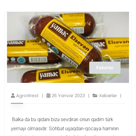
Xəbərlər
AgroWest
26 Yanvar 2023
Xəbərlər
Bəlkə də bu qidanı bizə sevdirən onun qədim türk
yeməyi olmasıdır. Söhbət uşaqdan-qocaya hamının