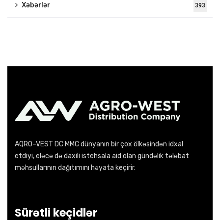
Xəbərlər
393
AQRO–VEST DC MMC dünyanın bir çox ölkəsindən idxal
etdiyi, eləcə də daxili istehsala aid olan gündəlik tələbat
məhsullarının dağıtımını həyata keçirir.
Sürətli keçidlər