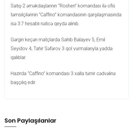
Satış-2 əməkdaşlarının “Roshen” komandası ilə ofis
təmsilçilərinin “Caffino” komandasının qarşılaşmasında
isə 3:7 hesablı nəticə qeydə alınıb.
Gərgin keçən matçlarda Sahib Balayev 5, Emil
Seyidov 4, Tahir Səfərov 3 qol vurmalarıyla yadda
qalıblar.
Hazırda “Caffino” komandası 3 xalla turnir cədvəlinə
başçılıq edir.
Son Paylaşılanlar