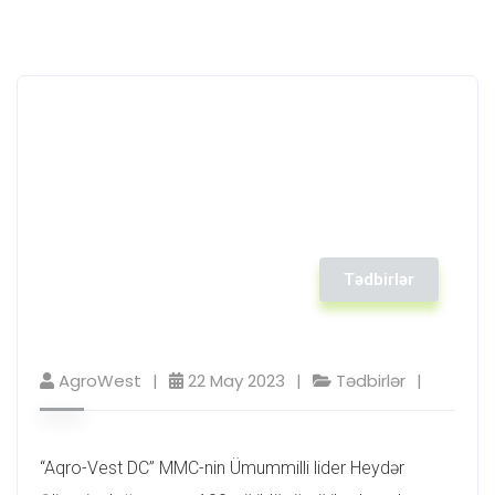
Tədbirlər
AgroWest
22 May 2023
Tədbirlər
“Aqro-Vest DC” MMC-nin Ümummilli lider Heydər