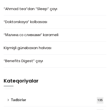
“Ahmad tea”dan “Sleep” çayı
“Doktorskaya” kolbasası
“Малина со сливками” karameli
Kişmişli günəbaxan halvası
“Benefits Digest” çayı
Kateqoriyalar
Tədbirlər
135