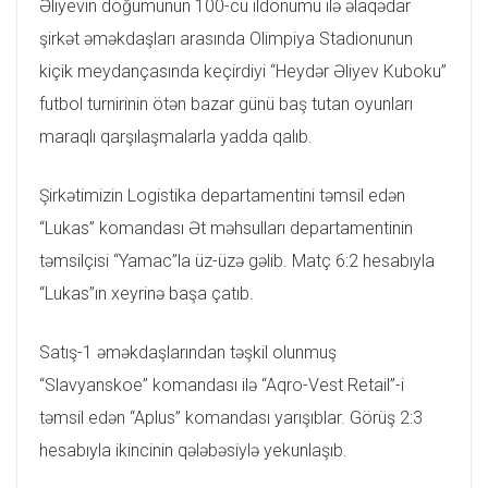
Əliyevin doğumunun 100-cü ildönümü ilə əlaqədar
şirkət əməkdaşları arasında Olimpiya Stadionunun
kiçik meydançasında keçirdiyi “Heydər Əliyev Kuboku”
futbol turnirinin ötən bazar günü baş tutan oyunları
maraqlı qarşılaşmalarla yadda qalıb.
Şirkətimizin Logistika departamentini təmsil edən
“Lukas” komandası Ət məhsulları departamentinin
təmsilçisi “Yamac”la üz-üzə gəlib. Matç 6:2 hesabıyla
“Lukas”ın xeyrinə başa çatıb.
Satış-1 əməkdaşlarından təşkil olunmuş
“Slavyanskoe” komandası ilə “Aqro-Vest Retail”-i
təmsil edən “Aplus” komandası yarışıblar. Görüş 2:3
hesabıyla ikincinin qələbəsiylə yekunlaşıb.