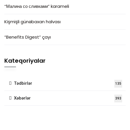
“Малина со сливками” karameli
Kişmişli günəbaxan halvası
“Benefits Digest” çayı
Kateqoriyalar
Tədbirlər
135
Xəbərlər
393