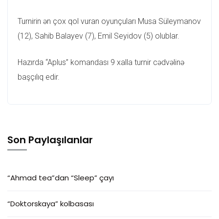
Turnirin ən çox qol vuran oyunçuları Musa Süleymanov
(12), Sahib Balayev (7), Emil Seyidov (5) olublar.
Hazırda “Aplus” komandası 9 xalla turnir cədvəlinə
başçılıq edir.
Son Paylaşılanlar
“Ahmad tea”dan “Sleep” çayı
“Doktorskaya” kolbasası