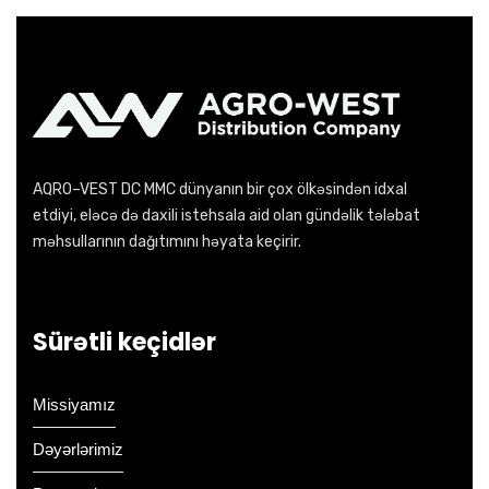
AQRO–VEST DC MMC dünyanın bir çox ölkəsindən idxal
etdiyi, eləcə də daxili istehsala aid olan gündəlik tələbat
məhsullarının dağıtımını həyata keçirir.
Sürətli keçidlər
Missiyamız
Dəyərlərimiz