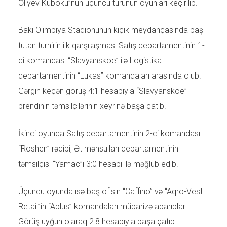
Əliyev Kuboku”nun üçüncü turunun oyunları keçirilib.
Bakı Olimpiya Stadionunun kiçik meydançasında baş
tutan turnirin ilk qarşılaşması Satış departamentinin 1-
ci komandası “Slavyanskoe” ilə Logistika
departamentinin “Lukas” komandaları arasında olub.
Gərgin keçən görüş 4:1 hesabıyla “Slavyanskoe”
brendinin təmsilçilərinin xeyrinə başa çatıb.
İkinci oyunda Satış departamentinin 2-ci komandası
“Roshen” rəqibi, Ət məhsulları departamentinin
təmsilçisi “Yamac”ı 3:0 hesabı ilə məğlub edib.
Üçüncü oyunda isə baş ofisin “Caffino” və “Aqro-Vest
Retail”in “Aplus” komandaları mübarizə aparıblar.
Görüş uyğun olaraq 2:8 hesabıyla başa çatıb.