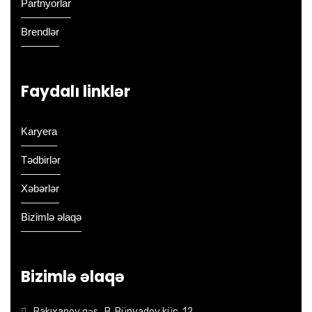
Partnyorlar
Brendlər
Faydalı linklər
Karyera
Tədbirlər
Xəbərlər
Bizimlə əlaqə
Bizimlə əlaqə
Bakıxanov qəs., B. Bünyadov küç. 12