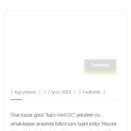
Tədbirlər
AgroWest
7 İyun 2023
Tədbirlər
Ötən bazar günü “Aqro-Vest DC” şirkətinin öz
əməkdaşları arasında futbol üzrə təşkil etdiyi “Heydər