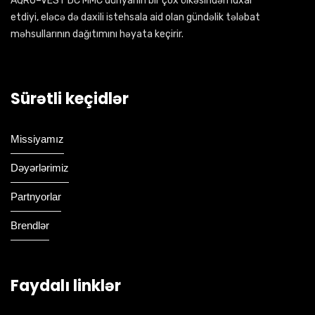
AQRO–VEST DC MMC dünyanın bir çox ölkəsindən idxal
etdiyi, eləcə də daxili istehsala aid olan gündəlik tələbat
məhsullarının dağıtımını həyata keçirir.
Sürətli keçidlər
Missiyamız
Dəyərlərimiz
Partnyorlar
Brendlər
Faydalı linklər