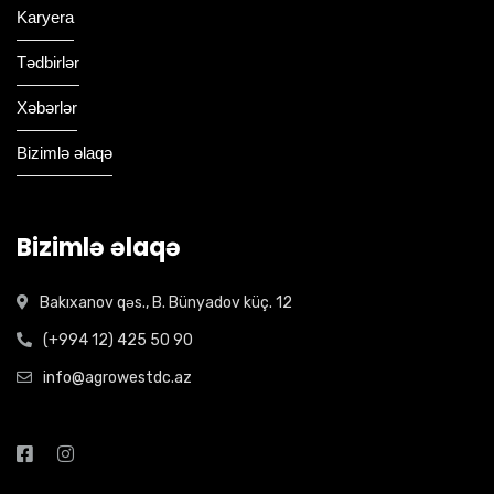
Karyera
Tədbirlər
Xəbərlər
Bizimlə əlaqə
Bizimlə əlaqə
Bakıxanov qəs., B. Bünyadov küç. 12
(+994 12) 425 50 90
info@agrowestdc.az
Open Hours: