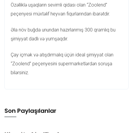
Özəlliklə uşaqların sevimli qidası olan “Zoolend”
peçenyesi müxtəlif heyvan fiqurlarından ibarətdir.
Əla növ buğda unundan hazırlanmış 300 qramlıq bu
şirniyyat dadlı və yumşaqdır.
Çay içmək və atışdırmalıq üçün ideal şirniyyat olan
“Zoolend” peçenyesini supermarketlərdən soruşa
bilərsiniz.
Son Paylaşılanlar