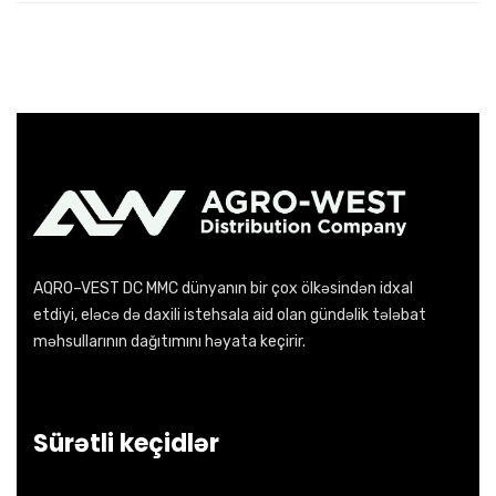
AQRO–VEST DC MMC dünyanın bir çox ölkəsindən idxal
etdiyi, eləcə də daxili istehsala aid olan gündəlik tələbat
məhsullarının dağıtımını həyata keçirir.
Sürətli keçidlər