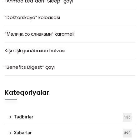
“Ahmad tea”dan “Sleep” çayı
“Doktorskaya” kolbasası
“Малина со сливками” karameli
Kişmişli günəbaxan halvası
“Benefits Digest” çayı
Kateqoriyalar
Tədbirlər
135
Xəbərlər
393