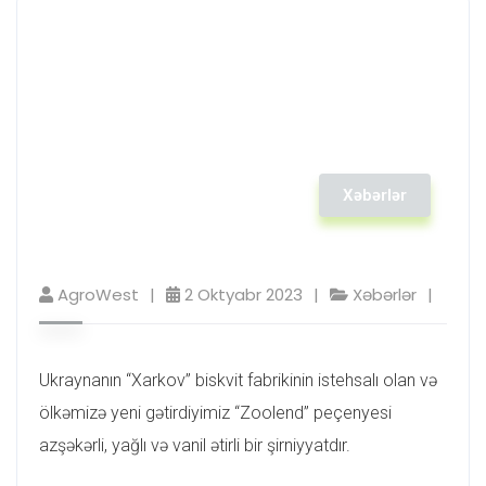
Xəbərlər
AgroWest
2 Oktyabr 2023
Xəbərlər
Ukraynanın “Xarkov” biskvit fabrikinin istehsalı olan və
ölkəmizə yeni gətirdiyimiz “Zoolend” peçenyesi
azşəkərli, yağlı və vanil ətirli bir şirniyyatdır.