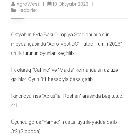
AgroWest
10 Oktyabr 2023
Tədbirlər
Oktyabrın 8-də Bakı Olimpiya Stadionunun süni
meydançasında “Aqro-Vest DC” Futbol Turniri 2023”-
ün ilk turunun oyunları keçirilib.
İlk olaraq “Caffino” və “Makfa” komandaları üz-üzə
gəliblər. Oyun 3:1 hesabıyla başa çatıb.
İkinci oyun isə “Aplus”la “Roshen” arasında baş tutub:
4:1.
Üçüncü görüş “Yamac”ın üstünlüyü ilə yadda qalıb –
3:2 (Sloboda).