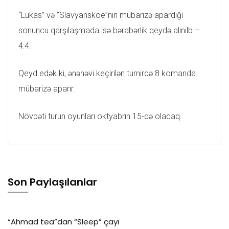
“Lukas” və “Slavyanskoe”nin mübarizə apardığı
sonuncu qarşılaşmada isə bərabərlik qeydə alınılb –
4:4.
Qeyd edək ki, ənənəvi keçirilən turnirdə 8 komanda
mübarizə aparır.
Növbəti turun oyunları oktyabrın 15-də olacaq.
Son Paylaşılanlar
“Ahmad tea”dan “Sleep” çayı