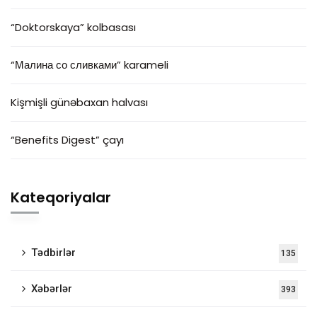
“Doktorskaya” kolbasası
“Малина со сливками” karameli
Kişmişli günəbaxan halvası
“Benefits Digest” çayı
Kateqoriyalar
Tədbirlər
135
Xəbərlər
393