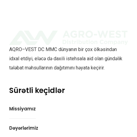
AQRO–VEST DC MMC dünyanın bir çox ölkəsindən
idxal etdiyi, eləcə də daxili istehsala aid olan gündəlik
tələbat məhsullarının dağıtımını həyata keçirir.
Sürətli keçidlər
Missiyamız
Dəyərlərimiz