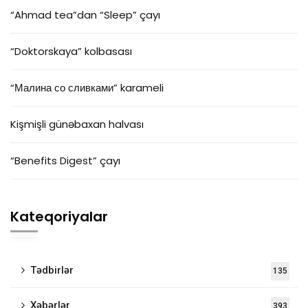
“Ahmad tea”dan “Sleep” çayı
“Doktorskaya” kolbasası
“Малина со сливками” karameli
Kişmişli günəbaxan halvası
“Benefits Digest” çayı
Kateqoriyalar
Tədbirlər
135
Xəbərlər
393