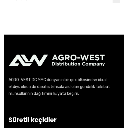
AQRO–VEST DC MMC dünyanın bir çox ölkəsindən idxal
etdiyi, eləcə də daxili istehsala aid olan gündəlik tələbat
məhsullarının dağıtımını həyata keçirir.
Sürətli keçidlər