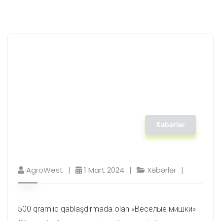
Xəbərlər
AgroWest
1 Mart 2024
Xəbərlər
500 qramlıq qablaşdırmada olan «Веселые мишки»