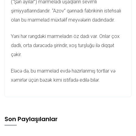
(“Şən ayılar”) marmeladı uşaqların sevimli
şirniyyatlarındandır. “Azov” qənnadı fabrikinin istehsalı
olan bu marmelad müxtəlif meyvələrin dadındadır.
Yəni hər rəngdəki marmeladın öz dadı var. Onlar çox
dadlı, orta dərəcədə şirindir, xoş turşluğu ilə diqqət
çəkir.
Eləcə də, bu marmelad evdə hazırlanmış tortlar və
xəmirlər üçün bəzək kimi istifadə edilə bilər.
Son Paylaşılanlar