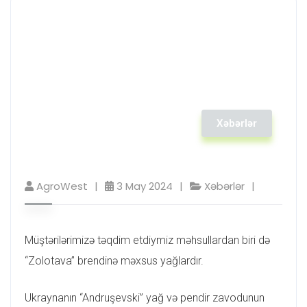
Xəbərlər
AgroWest
3 May 2024
Xəbərlər
Müştərilərimizə təqdim etdiymiz məhsullardan biri də
“Zolotava” brendinə məxsus yağlardır.
Ukraynanın “Andruşevski” yağ və pendir zavodunun