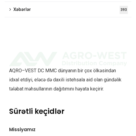
Xəbərlər
393
AQRO–VEST DC MMC dünyanın bir çox ölkəsindən
idxal etdiyi, eləcə də daxili istehsala aid olan gündəlik
tələbat məhsullarının dağıtımını həyata keçirir.
Sürətli keçidlər
Missiyamız