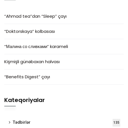
“Ahmad tea”dan “Sleep” çayı
“Doktorskaya” kolbasası
“Малина со сливками” karameli
Kişmişli günəbaxan halvası
“Benefits Digest” çayı
Kateqoriyalar
Tədbirlər
135