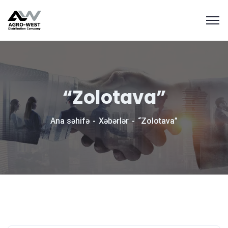
“Zolotava”
Ana səhifə
Xəbərlər
“Zolotava”