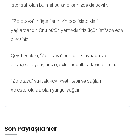
istehsalı olan bu məhsullar ölkəmizdə də sevilir.
“Zolotava” müştərilərimizin çox işlətdikləri
yağlardandır. Onu bütün yeməkləriniz üçün istifadə edə
bilərsiniz.
Qeyd edək ki, “Zolotava” brendi Ukraynada və
beynəlxalq yarışlarda çoxlu medallara layiq görülüb.
“Zolotava” yüksək keyfiyyətli təbii və sağlam,
xolesterolu az olan yüngül yağdır.
Son Paylaşılanlar