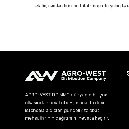
jelatin, nəmləndirici sorbitol siropu, turşuluq tən
AQRO–VEST DC MMC dünyanın bir çox
ölkəsindən idxal etdiyi, eləcə də daxili
istehsala aid olan gündəlik tələbat
məhsullarının dağıtımını həyata keçirir.