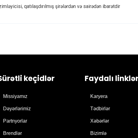
zimləyicisi, qatılaşdırılmış şirələrdən və sairədən ibarətdir
Sürətli keçidlər
Faydalı linklə
Missiyamız
Karyera
Dəyərlərimiz
Tədbirlər
Partnyorlar
Xəbərlər
Brendlər
Bizimlə