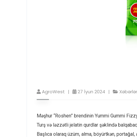
AgroWest
27 İyun 2024
Xəbərlə
Məşhur “Roshen” brendinin Yummi Gummi Fizzy W
Turş və ləzzətli jelatin qurdlar şəklində balqabaq
Başlıca olaraq üzüm, alma, böyürtkən, portağal, 