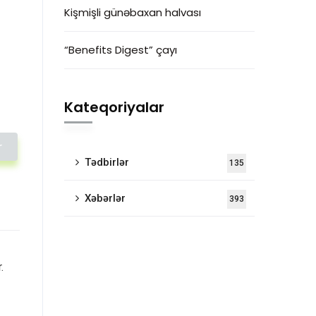
Kişmişli günəbaxan halvası
“Benefits Digest” çayı
Kateqoriyalar
r
Tədbirlər
135
Xəbərlər
393
.