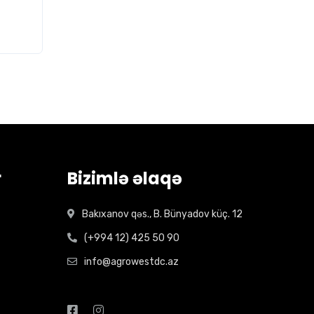
r
Bizimlə əlaqə
Bakıxanov qəs., B. Bünyadov küç. 12
(+994 12) 425 50 90
info@agrowestdc.az
Open Hours: