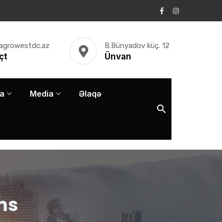
agrowestdc.az
B.Bünyadov küç. 12
çt
Ünvan
a
Media
Əlaqə
ms