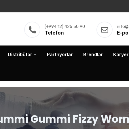
(+994 12) 425 50 90
info@
Telefon
E-po
Distribütor
Partnyorlar
Brendlər
Karyer
ummi Gummi Fizzy Wor