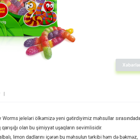
Xəbərlə
r
orms jeleləri ölkəmizə yeni gətirdiyimiz məhsullar sırasındadır
 qarışığı olan bu şirniyyat uşaqların sevimlisidir.
albalı, limon dadlarını içərən bu məhsulun tərkibi həm də bəkməz,