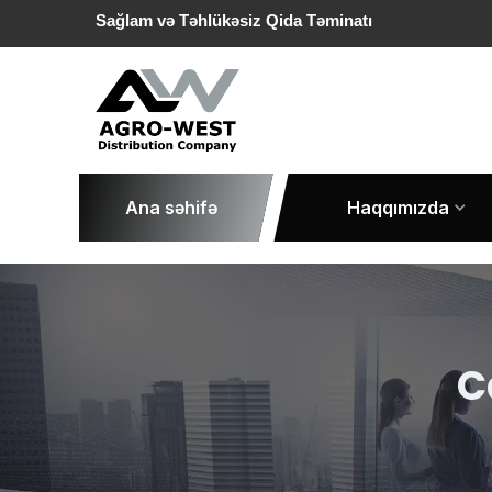
Sağlam və Təhlükəsiz Qida Təminatı
Ana səhifə
Haqqımızda
C