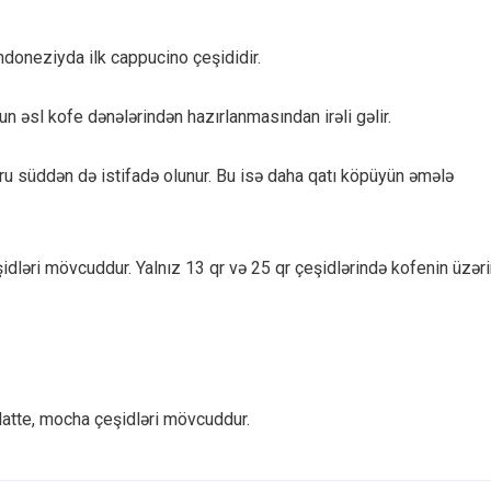
ndoneziyda ilk cappucino çeşididir.
n əsl kofe dənələrindən hazırlanmasından irəli gəlir.
ru süddən də istifadə olunur. Bu isə daha qatı köpüyün əmələ
idləri mövcuddur. Yalnız 13 qr və 25 qr çeşidlərində kofenin üzər
atte, mocha çeşidləri mövcuddur.