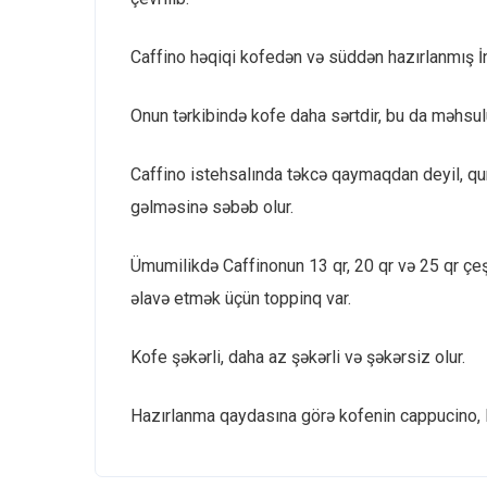
Caffino həqiqi kofedən və süddən hazırlanmış İ
Onun tərkibində kofe daha sərtdir, bu da məhsulu
Caffino istehsalında təkcə qaymaqdan deyil, qu
gəlməsinə səbəb olur.
Ümumilikdə Caffinonun 13 qr, 20 qr və 25 qr çeş
əlavə etmək üçün toppinq var.
Kofe şəkərli, daha az şəkərli və şəkərsiz olur.
Hazırlanma qaydasına görə kofenin cappucino, l