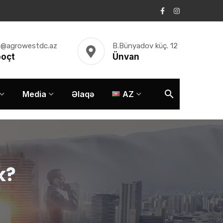
o@agrowestdc.az
B.Bünyadov küç. 12
poçt
Ünvan
Media
Əlaqə
AZ
k?