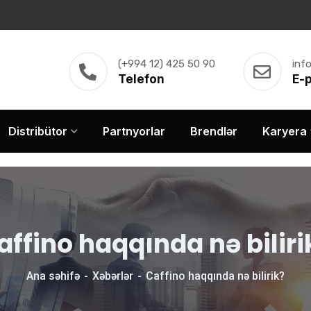
(+994 12) 425 50 90
inf
Telefon
E-
Distribütor
Partnyorlar
Brendlər
Karyera
affino haqqında nə biliri
Ana səhifə
Xəbərlər
Caffino haqqında nə bilirik?