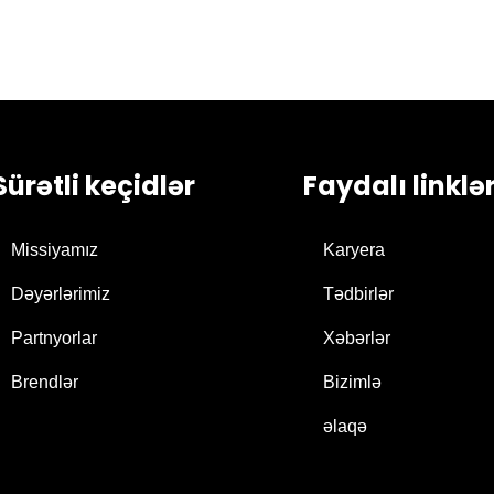
Sürətli keçidlər
Faydalı linklə
Missiyamız
Karyera
Dəyərlərimiz
Tədbirlər
Partnyorlar
Xəbərlər
Brendlər
Bizimlə
əlaqə