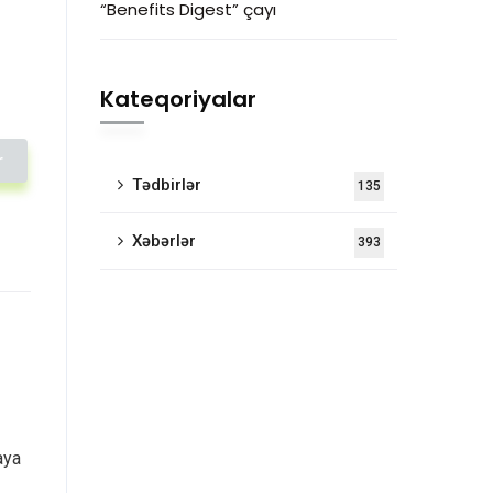
“Benefits Digest” çayı
Kateqoriyalar
r
Tədbirlər
135
Xəbərlər
393
aya