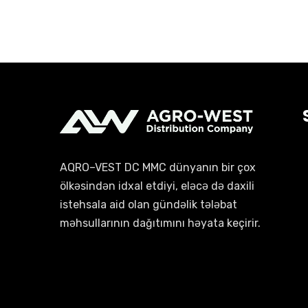
AQRO–VEST DC MMC dünyanın bir çox
ölkəsindən idxal etdiyi, eləcə də daxili
istehsala aid olan gündəlik tələbat
məhsullarının dağıtımını həyata keçirir.