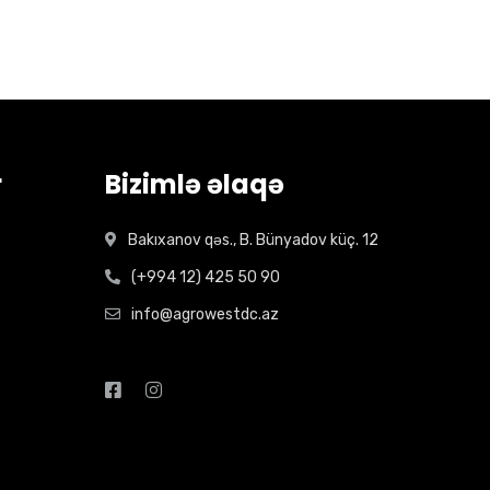
r
Bizimlə əlaqə
Bakıxanov qəs., B. Bünyadov küç. 12
(+994 12) 425 50 90
info@agrowestdc.az
Open Hours: