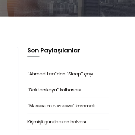
Son Paylaşılanlar
“Ahmad tea”dan “Sleep” çayı
“Doktorskaya” kolbasası
“Малина со сливками” karameli
Kişmişli günəbaxan halvası