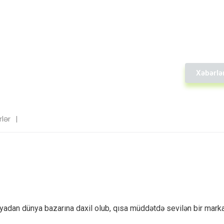
Xəbərlə
lər
iyadan dünya bazarına daxil olub, qısa müddətdə sevilən bir mark