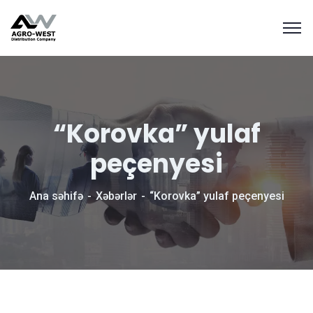
“Korovka” yulaf
peçenyesi
Ana səhifə
Xəbərlər
“Korovka” yulaf peçenyesi