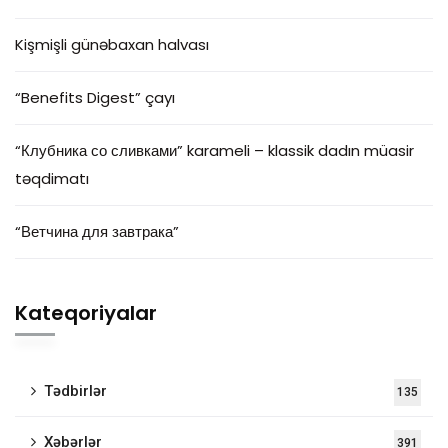
Kişmişli günəbaxan halvası
“Benefits Digest” çayı
“Клубника со сливками” karameli – klassik dadın müasir
təqdimatı
“Ветчина для завтрака”
Kateqoriyalar
Tədbirlər
135
Xəbərlər
391