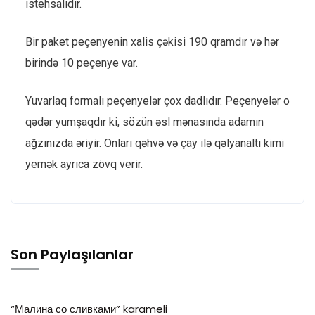
istehsalıdır.
Bir paket peçenyenin xalis çəkisi 190 qramdır və hər
birində 10 peçenye var.
Yuvarlaq formalı peçenyelər çox dadlıdır. Peçenyelər o
qədər yumşaqdır ki, sözün əsl mənasında adamın
ağzınızda əriyir. Onları qəhvə və çay ilə qəlyanaltı kimi
yemək ayrıca zövq verir.
Son Paylaşılanlar
“Малина со сливками” karameli