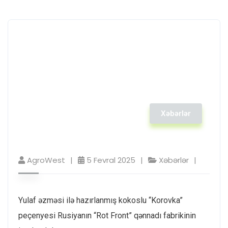
Xəbərlər
AgroWest
5 Fevral 2025
Xəbərlər
Yulaf əzməsi ilə hazırlanmış kokoslu “Korovka”
peçenyesi Rusiyanın “Rot Front” qənnadı fabrikinin