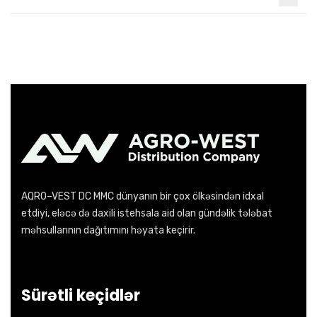
AQRO–VEST DC MMC dünyanın bir çox ölkəsindən idxal
etdiyi, eləcə də daxili istehsala aid olan gündəlik tələbat
məhsullarının dağıtımını həyata keçirir.
Sürətli keçidlər