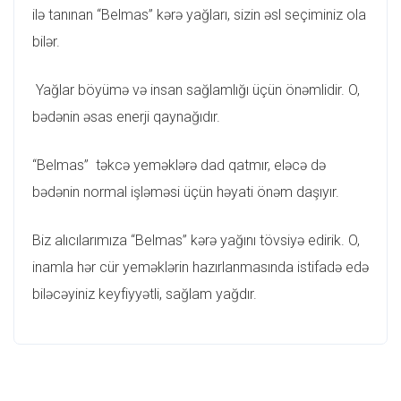
ilə tanınan “Belmas” kərə yağları, sizin əsl seçiminiz ola
bilər.
Yağlar böyümə və insan sağlamlığı üçün önəmlidir. O,
bədənin əsas enerji qaynağıdır.
“Belmas” təkcə yeməklərə dad qatmır, eləcə də
bədənin normal işləməsi üçün həyati önəm daşıyır.
Biz alıcılarımıza “Belmas” kərə yağını tövsiyə edirik. O,
inamla hər cür yeməklərin hazırlanmasında istifadə edə
biləcəyiniz keyfiyyətli, sağlam yağdır.