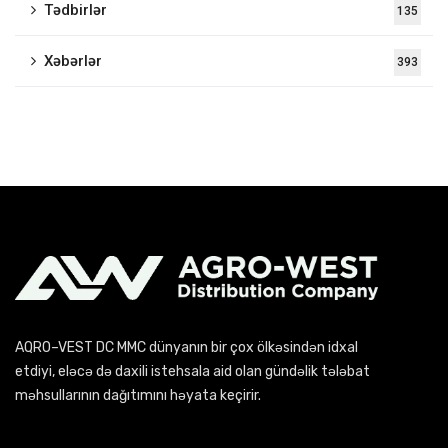
Tədbirlər
135
Xəbərlər
393
AQRO–VEST DC MMC dünyanın bir çox ölkəsindən idxal
etdiyi, eləcə də daxili istehsala aid olan gündəlik tələbat
məhsullarının dağıtımını həyata keçirir.