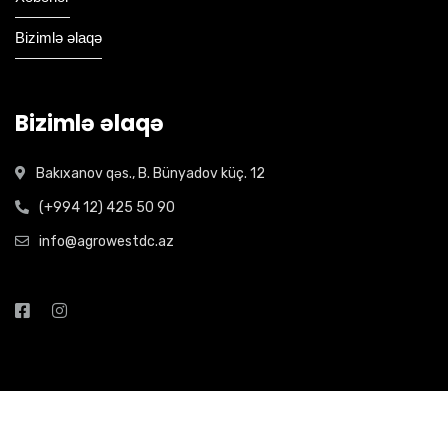
Bizimlə əlaqə
Bizimlə əlaqə
Bakıxanov qəs., B. Bünyadov küç. 12
(+994 12) 425 50 90
info@agrowestdc.az
Open Hours:
2026
AGRO-WEST. All rights reserved. Website by
Interactive
Media