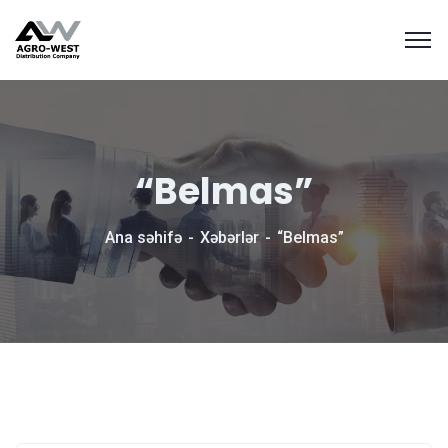
“Belmas”
Ana səhifə
Xəbərlər
“Belmas”