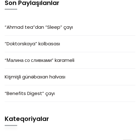
Son Paylaşılanlar
“Ahmad tea”dan “Sleep” çayı
“Doktorskaya” kolbasası
“Малина со сливками” karameli
Kişmişli günəbaxan halvası
“Benefits Digest” çayı
Kateqoriyalar