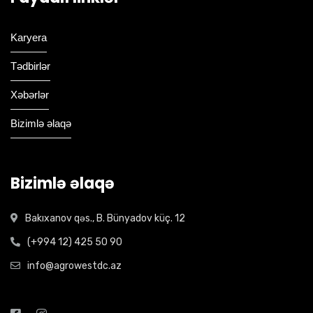
Karyera
Tədbirlər
Xəbərlər
Bizimlə əlaqə
Bizimlə əlaqə
Bakıxanov qəs., B. Bünyadov küç. 12
(+994 12) 425 50 90
info@agrowestdc.az
Open Hours: