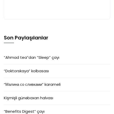
Son Paylaşılanlar
“Ahmad tea”dan “Sleep” çayı
“Doktorskaya” kolbasası
“Малина со сливками” karameli
Kişmişli günəbaxan halvası
“Benefits Digest” çayı