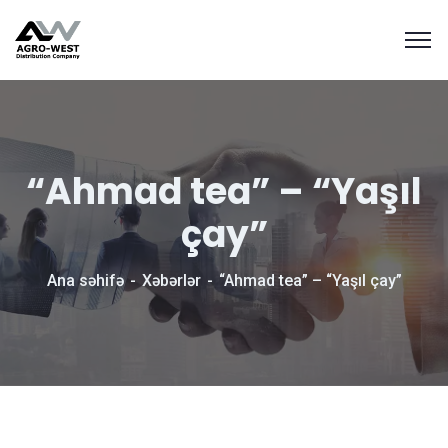
“Ahmad tea” – “Yaşıl
çay”
Ana səhifə
Xəbərlər
“Ahmad tea” – “Yaşıl çay”