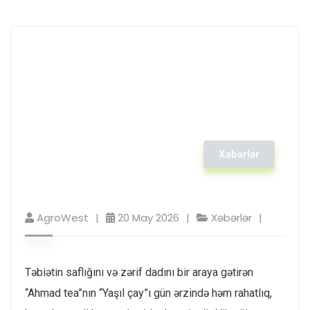
Xəbərlər
AgroWest
20 May 2026
Xəbərlər
Təbiətin saflığını və zərif dadını bir araya gətirən
“Ahmad tea”nın “Yaşıl çay”ı gün ərzində həm rahatlıq,