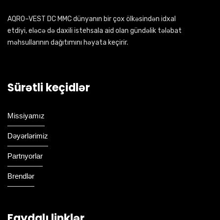
AQRO–VEST DC MMC dünyanın bir çox ölkəsindən idxal
etdiyi, eləcə də daxili istehsala aid olan gündəlik tələbat
məhsullarının dağıtımını həyata keçirir.
Sürətli keçidlər
Missiyamız
Dəyərlərimiz
Partnyorlar
Brendlər
Faydalı linklər