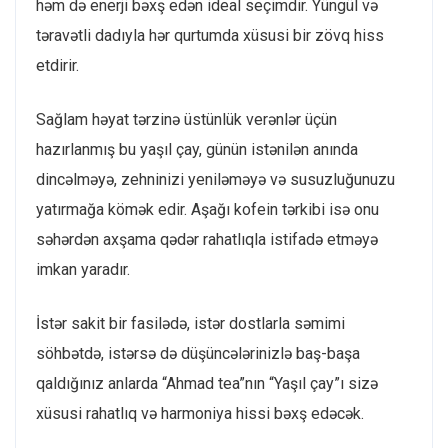
həm də enerji bəxş edən ideal seçimdir. Yüngül və
təravətli dadıyla hər qurtumda xüsusi bir zövq hiss
etdirir.
Sağlam həyat tərzinə üstünlük verənlər üçün
hazırlanmış bu yaşıl çay, günün istənilən anında
dincəlməyə, zehninizi yeniləməyə və susuzluğunuzu
yatırmağa kömək edir. Aşağı kofein tərkibi isə onu
səhərdən axşama qədər rahatlıqla istifadə etməyə
imkan yaradır.
İstər sakit bir fasilədə, istər dostlarla səmimi
söhbətdə, istərsə də düşüncələrinizlə baş-başa
qaldığınız anlarda “Ahmad tea”nın “Yaşıl çay”ı sizə
xüsusi rahatlıq və harmoniya hissi bəxş edəcək.